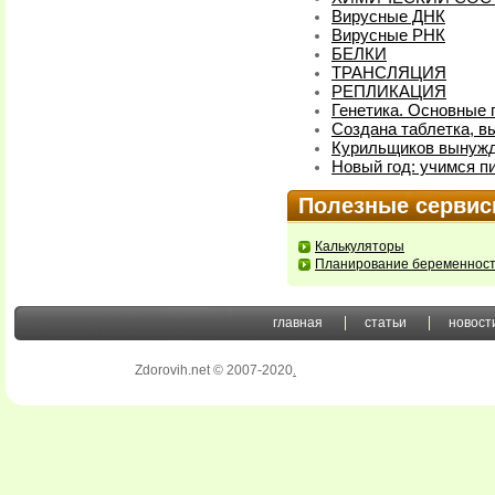
Вирусные ДНК
Вирусные РНК
БЕЛКИ
ТРАНСЛЯЦИЯ
РЕПЛИКАЦИЯ
Генетика. Основные 
Создана таблетка, 
Курильщиков вынужд
Новый год: учимся пи
Полезные серви
Калькуляторы
Планирование беременнос
главная
статьи
новост
Zdorovih.net © 2007-2020
.