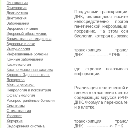
Гинекология
Гомеопатия
Продуктами транскрипции
Диагностика
ДНК, являющаяся носите
Диетология
непосредственно прогр
Заболевания
генетической информа­ци
Здоровое питание
посредник. На этом осн
Здоровый образ жизни.
биологии, которая выраж
Занимательная медицина
Здоровье и секс
Иммунология
транскрипция
транс
Инфекционные болезни
ДНК —----- -------- * РНК —-
Кожные заболевания
Косметология
где стрелки показываю
Костно-мышечная система
информации.
Красота. Здоровое тело.
Лекарства
Мать и ребенок.
Реализация генетической и
Неврология и психиатрия
генома в отношении синте
Офтальмология
содержащих вирусов иРНК 
Распространённые болезни
ДНК. Формула переноса ге
Симптомы
и в клетке.
Стоматология
Урология
Хирургия
транскрипция
транс
ДНК—------ -------- >- РНК —-
Эндокринная система