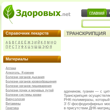
ГЛАВНАЯ
ТРАНСКРИПЦИЯ
Справочник лекарств
А
Б
В
Г
Д
Е
Ё
Ж
З
И
Й
К
Л
М
Н
О
П
Р
С
Т
У
Ф
Х
Ц
Ч
Ш
Щ
Э
Ю
Я
Материалы
Аптеки
Алкоголь. Курение
Болезни органов дыхания
Болезни органов кровообращения
Болезни органов пищеварения
Болезни почек и мочевых путей
аденином, гуанин — с цито
Болезни системы крови
Транскрипция осуществля
Вирусология
РНК-полимеразы, который
Витамины
3'-5'-фосфодиэфирных мос
Генетика
в присутствии ДНК-матри­ц