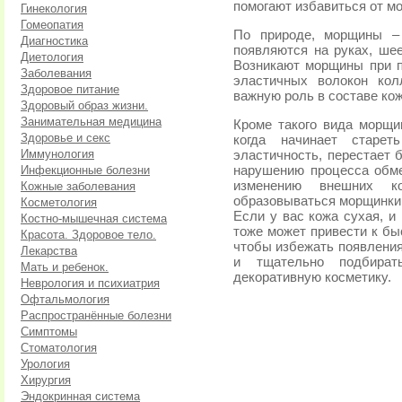
помогают избавиться от мо
Гинекология
Гомеопатия
По природе, морщины –
Диагностика
появляются на руках, шее
Диетология
Возникают морщины при 
Заболевания
эластичных волокон кол
Здоровое питание
важную роль в составе кож
Здоровый образ жизни.
Занимательная медицина
Кроме такого вида морщи
Здоровье и секс
когда начинает старе
Иммунология
эластичность, перестает 
Инфекционные болезни
нарушению процесса обме
изменению внешних к
Кожные заболевания
образовываться морщинки
Косметология
Если у вас кожа сухая, и
Костно-мышечная система
тоже может привести к бы
Красота. Здоровое тело.
чтобы избежать появлени
Лекарства
и тщательно подбира
Мать и ребенок.
декоративную косметику.
Неврология и психиатрия
Офтальмология
Распространённые болезни
Симптомы
Стоматология
Урология
Хирургия
Эндокринная система