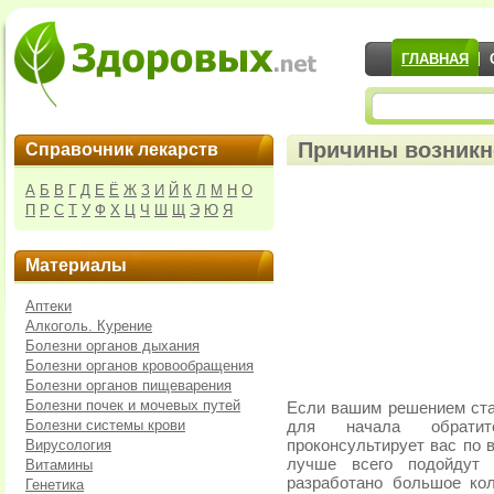
ГЛАВНАЯ
Причины возник
Справочник лекарств
А
Б
В
Г
Д
Е
Ё
Ж
З
И
Й
К
Л
М
Н
О
П
Р
С
Т
У
Ф
Х
Ц
Ч
Ш
Щ
Э
Ю
Я
Материалы
Аптеки
Алкоголь. Курение
Болезни органов дыхания
Болезни органов кровообращения
Болезни органов пищеварения
Болезни почек и мочевых путей
Если вашим решением ста
Болезни системы крови
для начала обратите
Вирусология
проконсультирует вас по 
лучше всего подойдут
Витамины
разработано большое кол
Генетика