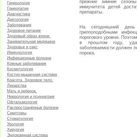
прежние зимние сезоны
Гинекология
иммунитета детей доста
Гомеопатия
препараты.
Диагностика
Диетология
Заболевания
На сегодняшний день
Здоровое питание
гриппоподобными инфек
Здоровый образ жизни.
порогового уровня. Поэтом
Занимательная медицина
в прошлом году, уда
Здоровье и секс
заболеваемости должен по
Иммунология
порока.
Инфекционные болезни
Кожные заболевания
Косметология
Костно-мышечная система
Красота. Здоровое тело.
Лекарства
Мать и ребенок.
Неврология и психиатрия
Офтальмология
Распространённые болезни
Симптомы
Стоматология
Урология
Хирургия
Эндокринная система