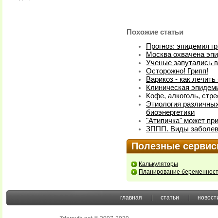
Похожие статьи
Прогноз: эпидемия г
Москва охвачена эп
Ученые запутались в
Осторожно! Грипп!
Варикоз - как лечить
Клиническая эпидем
Кофе, алкоголь, стре
Этиология различных
биоэнергетики
"Атипичка" может пр
ЗППП. Виды заболе
Полезные серви
Калькуляторы
Планирование беременнос
главная
статьи
новост