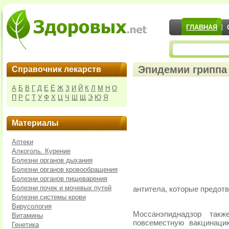
ГЛАВНАЯ
Эпидемии гриппа 
Справочник лекарств
А
Б
В
Г
Д
Е
Ё
Ж
З
И
Й
К
Л
М
Н
О
П
Р
С
Т
У
Ф
Х
Ц
Ч
Ш
Щ
Э
Ю
Я
Материалы
Аптеки
Алкоголь. Курение
Болезни органов дыхания
Болезни органов кровообращения
Болезни органов пищеварения
Болезни почек и мочевых путей
антитела, которые предотв
Болезни системы крови
Вирусология
Моссанэпиднадзор такж
Витамины
повсеместную вакцинаци
Генетика