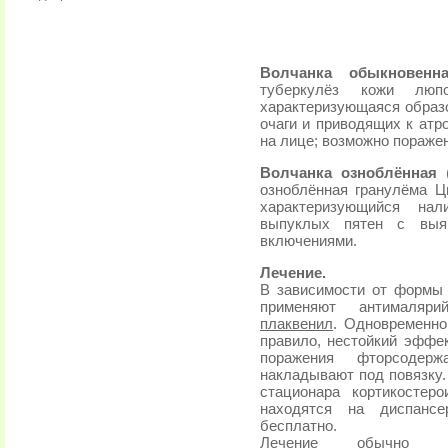
Волчанка обыкновен
туберкулёз кожи люп
характеризующаяся обра
очаги и приводящих к атр
на лице; возможно пораже
Волчанка озноблённая
озноблённая гранулёма Ц
характеризующийся на
выпуклых пятен с выя
включениями.
Лечение.
В зависимости от формы 
применяют антималяри
плаквенил
. Одновременно
правило, нестойкий эффе
поражения фторсодер
накладывают под повязку
стационара кортикостер
находятся на диспанс
бесплатно.
Лечение обычно ко