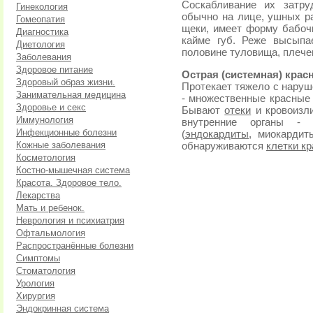
Соскабливание их затру
Гинекология
обычно на лице, ушных ра
Гомеопатия
щеки, имеет форму бабочк
Диагностика
кайме губ. Реже высыпа
Диетология
половине туловища, плече
Заболевания
Здоровое питание
Острая (системная) крас
Здоровый образ жизни.
Протекает тяжело с наруш
Занимательная медицина
- множественные красные 
Здоровье и секс
Бывают
отеки
и кровоизли
Иммунология
внутренние органы - 
Инфекционные болезни
(
эндокардиты
, миокарди
Кожные заболевания
обнаруживаются
клетки к
Косметология
Костно-мышечная система
Красота. Здоровое тело.
Лекарства
Мать и ребенок.
Неврология и психиатрия
Офтальмология
Распространённые болезни
Симптомы
Стоматология
Урология
Хирургия
Эндокринная система