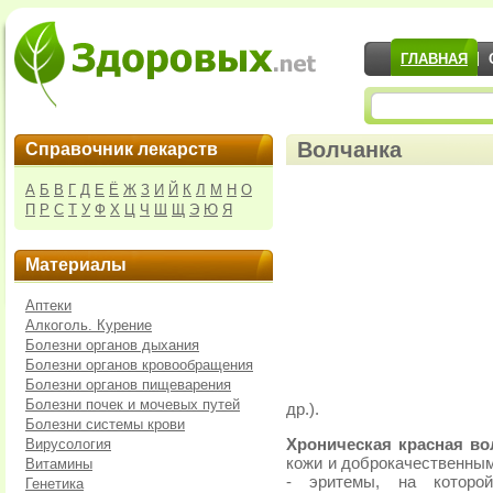
ГЛАВНАЯ
Волчанка
Справочник лекарств
А
Б
В
Г
Д
Е
Ё
Ж
З
И
Й
К
Л
М
Н
О
П
Р
С
Т
У
Ф
Х
Ц
Ч
Ш
Щ
Э
Ю
Я
Материалы
Аптеки
Алкоголь. Курение
Болезни органов дыхания
Болезни органов кровообращения
Болезни органов пищеварения
Болезни почек и мочевых путей
др.).
Болезни системы крови
Вирусология
Хроническая красная во
кожи и доброкачественным
Витамины
- эритемы, на которо
Генетика