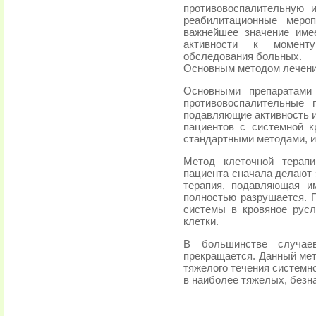
противовоспалительную 
реабилитационные мероп
важнейшее значение име
активности к моменту
обследования больных.
Основным методом лечения
Основными препаратами
противовоспалительные 
подавляющие активность 
пациентов с системной 
стандартными методами, и
Метод клеточной терап
пациента сначала делают 
терапия, подавляющая и
полностью разрушается. 
системы в кровяное рус
клетки.
В большинстве случаев
прекращается. Данный мет
тяжелого течения системн
в наиболее тяжелых, безн