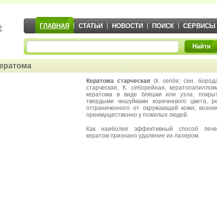
ГЛАВНАЯ
СТАТЬИ
НОВОСТИ
ПОИСК
СЕРВИСЫ
Найти
ератома
Кератома старческая
(k. senile; син. бород
старческая, К. себорейная, кератопапиллом
кератома в виде бляшки или узла, покры
твердыми чешуйками коричневого цвета, р
отграниченного от окружающей кожи; возни
преимущественно у пожилых людей.
Как наиболее эффективный способ лече
кератом признано удаление их лазером.