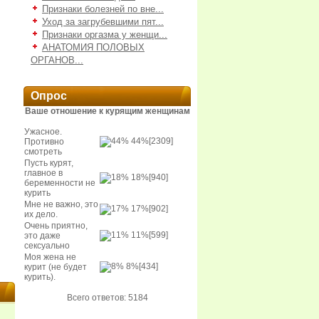
Признаки болезней по вне...
Уход за загрубевшими пят...
Признаки оргазма у женщи...
АНАТОМИЯ ПОЛОВЫХ
ОРГАНОВ...
Опрос
Ваше отношение к курящим женщинам
Ужасное.
44%
[2309]
Противно
смотреть
Пусть курят,
главное в
18%
[940]
беременности не
курить
Мне не важно, это
17%
[902]
их дело.
Очень приятно,
11%
[599]
это даже
сексуально
Моя жена не
8%
[434]
курит (не будет
курить).
Всего ответов: 5184