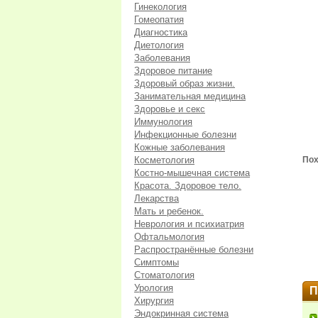
Гинекология
Гомеопатия
Диагностика
Диетология
Заболевания
Здоровое питание
Здоровый образ жизни.
Занимательная медицина
Здоровье и секс
Иммунология
Инфекционные болезни
Кожные заболевания
Косметология
Пох
Костно-мышечная система
Красота. Здоровое тело.
Лекарства
Мать и ребенок.
Неврология и психиатрия
Офтальмология
Распространённые болезни
Симптомы
Стоматология
Урология
П
Хирургия
Эндокринная система