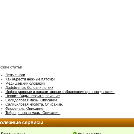
ожие статьи
Легкие ноги
Как обрести нежные пяточки
Медицинский словарик
Диффузные болезни легких
Инфекционные и паразитарные заболевания органов дыхания
Неврит. Виды неврита, лечение
Солидоловая мазь . Описание.
Салициловая кислота. Описание.
Флореналь. Описание.
Теброфеновая мазь . Описание.
олезные сервисы
Калькуляторы
Анализ крови