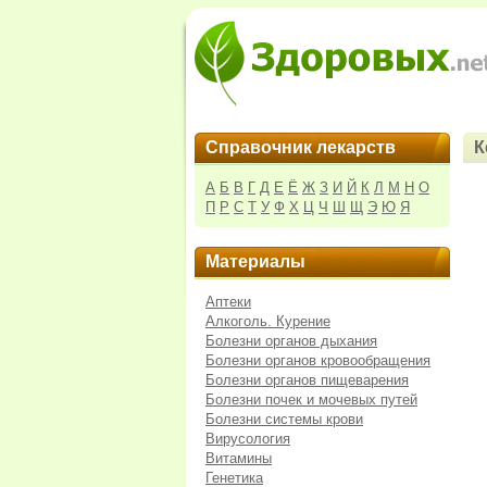
Справочник лекарств
К
А
Б
В
Г
Д
Е
Ё
Ж
З
И
Й
К
Л
М
Н
О
П
Р
С
Т
У
Ф
Х
Ц
Ч
Ш
Щ
Э
Ю
Я
Материалы
Аптеки
Алкоголь. Курение
Болезни органов дыхания
Болезни органов кровообращения
Болезни органов пищеварения
Болезни почек и мочевых путей
Болезни системы крови
Вирусология
Витамины
Генетика