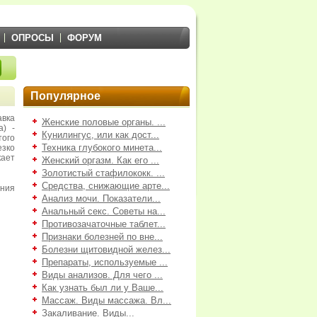
ОПРОСЫ
ФОРУМ
Популярное
авка
Женские половые органы. ...
а) -
Кунилингус, или как дост...
того
Техника глубокого минета...
езко
кает
Женский оргазм. Как его ...
Золотистый стафилококк. ...
Средства, снижающие арте...
ния
Анализ мочи. Показатели...
Анальный секс. Советы на...
Противозачаточные таблет...
Признаки болезней по вне...
Болезни щитовидной желез...
Препараты, используемые ...
Виды анализов. Для чего ...
Как узнать был ли у Ваше...
Массаж. Виды массажа. Вл...
Закаливание. Виды...