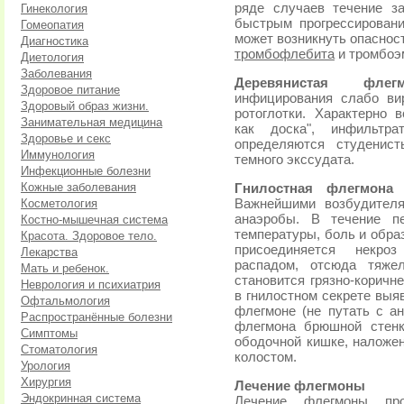
ряде случаев течение з
Гинекология
быстрым прогрессировани
Гомеопатия
может возникнуть опасност
Диагностика
тромбофлебита
и тромбоэ
Диетология
Заболевания
Деревянистая фл
Здоровое питание
инфицирования слабо ви
Здоровый образ жизни.
ротоглотки. Характерно в
Занимательная медицина
как доска", инфильтр
Здоровье и секс
определяются студенист
Иммунология
темного экссудата.
Инфекционные болезни
Кожные заболевания
Гнилостная флегмона
-
Косметология
Важнейшими возбудителя
анаэробы. В течение п
Костно-мышечная система
температуры, боль и обра
Красота. Здоровое тело.
присоединяется некро
Лекарства
распадом, отсюда тяже
Мать и ребенок.
становится грязно-коричн
Неврология и психиатрия
в гнилостном секрете выяв
Офтальмология
флегмоне (не путать с ан
Распространённые болезни
флегмона брюшной стенк
Симптомы
ободочной кишке, наложен
Стоматология
колостом.
Урология
Хирургия
Лечение флегмоны
Эндокринная система
Лечение флегмоны про