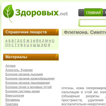
ГЛАВНАЯ
Флегмона. Симпт
Справочник лекарств
А
Б
В
Г
Д
Е
Ё
Ж
З
И
Й
К
Л
М
Н
О
П
Р
С
Т
У
Ф
Х
Ц
Ч
Ш
Щ
Э
Ю
Я
Материалы
Аптеки
Алкоголь. Курение
Болезни органов дыхания
Болезни органов кровообращения
Болезни органов пищеварения
Болезни почек и мочевых путей
отечны, кожа гиперемиро
Болезни системы крови
пальпации в этой же зон
Вирусология
(обширные разрезы д
Витамины
пространств, удалени
Генетика
воспалительно-некротич