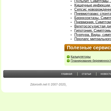
Пульпит. Симптомы,
Кишечные инфекции у
Сепсис новорожденн
Пневмоторакс спонт
Бронхоэктазы. Симп
Пневмония. Симптом
Вегетососудистая ди
Гипотония. Симптомы
Пурпура. Виды, симп
Пролапс митрального
Полезные серви
Калькуляторы
Планирование беременнос
главная
статьи
новост
Zdorovih.net © 2007-2020
.