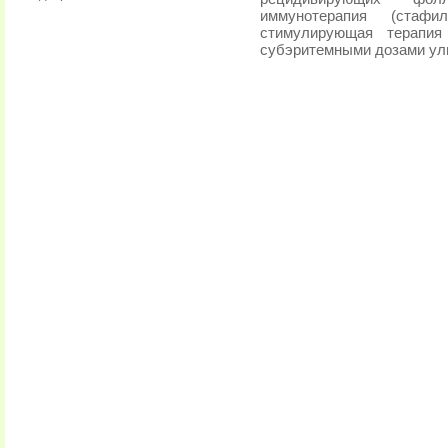
иммунотерапия (стафи
стимулирующая терапия 
субэритемными дозами ул