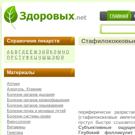
ГЛАВНАЯ
Стафилококковы
Справочник лекарств
А
Б
В
Г
Д
Е
Ё
Ж
З
И
Й
К
Л
М
Н
О
П
Р
С
Т
У
Ф
Х
Ц
Ч
Ш
Щ
Э
Ю
Я
Материалы
Аптеки
Алкоголь. Курение
Болезни органов дыхания
Болезни органов кровообращения
Болезни органов пищеварения
Болезни почек и мочевых путей
периферически разраста
Болезни системы крови
(стафилококковые импети
Вирусология
пустул быстро ссыхаетс
Витамины
Субъективные ощущен
Генетика
Глубокий фолликули