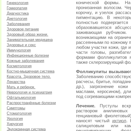
конической формы. На
Гинекология
пронизанная волосом. Че
Гомеопатия
корочку, и узелок расса
Диагностика
пигментацию. В некотор
Диетология
полностью подвергается
Заболевания
образовавшегося абсцес
Здоровое питание
заживающая рубчиком. 
Здоровый образ жизни.
возникающими на огранич
Занимательная медицина
рассеянными по кожному п
Здоровье и секс
любом участке кожи, где 
Иммунология
части головы, разгибате
Инфекционные болезни
формами фолликулитов я
Кожные заболевания
также склерозирующий фо
Косметология
Костно-мышечная система
Фолликулиты вызываютс
Красота. Здоровое тело.
Заболеванию способствуют
расчесы, бритье, попадани
Лекарства
др.), загрязнение кож
Мать и ребенок.
маслами, керосином), дл
Неврология и психиатрия
под согревающими компре
Офтальмология
Распространённые болезни
Лечение.
Пустулы вск
Симптомы
раствором анилиновых 
Стоматология
генциановый фиолетовый
Урология
наносят чистый
ихтиол
.
Хирургия
салициловым или кам
Эндокринная система
рецидивирующих фолл