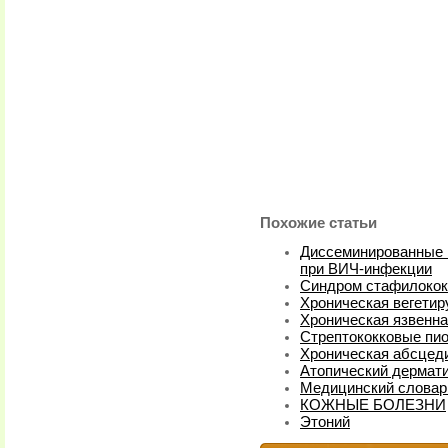
Похожие статьи
Диссеминированные 
при ВИЧ-инфекции
Синдром стафилокок
Хроническая вегети
Хроническая язвенна
Стрептококковые пи
Хроническая абсцед
Атопический дермати
Медицинский словар
КОЖНЫЕ БОЛЕЗНИ
Этоний