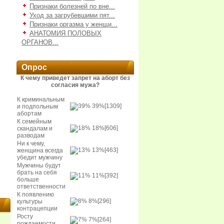
Признаки болезней по вне...
Уход за загрубевшими пят...
Признаки оргазма у женщи...
АНАТОМИЯ ПОЛОВЫХ
ОРГАНОВ...
Опрос
К чему приведет запрет на аборт без
согласия мужа?
К криминальным
39%
[1309]
и подпольным
абортам
К семейным
18%
[606]
скандалам и
разводам
Ни к чему,
13%
[463]
женщина всегда
убедит мужчину
Мужчины будут
брать на себя
11%
[392]
больше
ответственности
К появлению
8%
[296]
культуры
контрацепции
Росту
7%
[264]
рождаемости