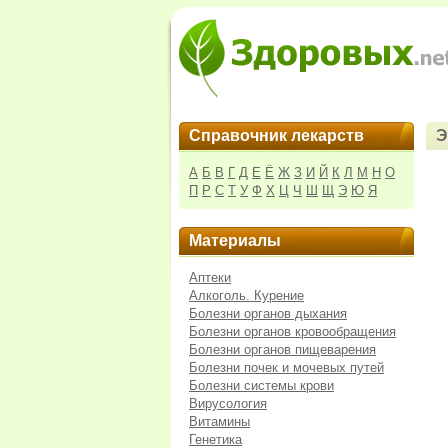
Справочник лекарств
Э
А
Б
В
Г
Д
Е
Ё
Ж
З
И
Й
К
Л
М
Н
О
П
Р
С
Т
У
Ф
Х
Ц
Ч
Ш
Щ
Э
Ю
Я
Материалы
Аптеки
Алкоголь. Курение
Болезни органов дыхания
Болезни органов кровообращения
Болезни органов пищеварения
Болезни почек и мочевых путей
Болезни системы крови
Вирусология
Витамины
Генетика