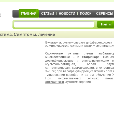
ГЛАВНАЯ
СТАТЬИ
НОВОСТИ
ПОИСК
СЕРВИСЫ
Найти
ктима. Симптомы, лечение
Вульгарную эктиму следует дифференцироват
сифилитической эктимы и кожного лейшманио
Одиночные эктимы лечат амбулатор
множественные – в стационаре
. Назнач
дезинфицирующие и эпителизирующие м
(сульфаниламидная, белая ртутн
синтомициновая, дерматоловая), в концентр
3–10%; при вялогранулирующих эктимах пока
туширование серебра нитратом, облучение 
При множественных эктимах показ
антибиотики
, аутогемотерапия.