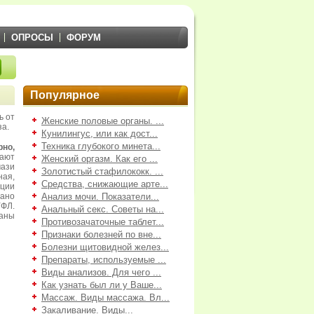
ОПРОСЫ
ФОРУМ
Популярное
ь от
Женские половые органы. ...
за.
Кунилингус, или как дост...
Техника глубокого минета...
но,
ают
Женский оргазм. Как его ...
ази
Золотистый стафилококк. ...
ая,
Средства, снижающие арте...
ации
зано
Анализ мочи. Показатели...
УФЛ.
Анальный секс. Советы на...
аны
Противозачаточные таблет...
Признаки болезней по вне...
Болезни щитовидной желез...
Препараты, используемые ...
Виды анализов. Для чего ...
Как узнать был ли у Ваше...
Массаж. Виды массажа. Вл...
Закаливание. Виды...