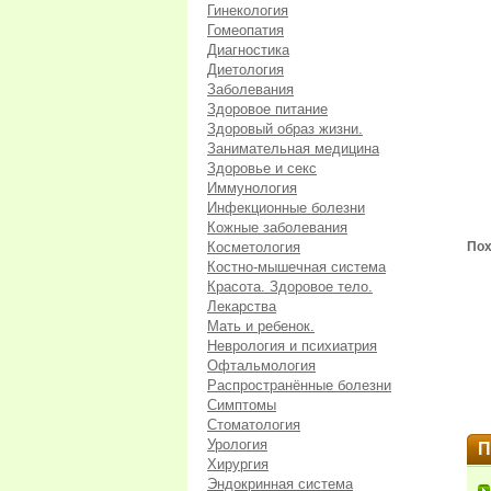
Гинекология
Гомеопатия
Диагностика
Диетология
Заболевания
Здоровое питание
Здоровый образ жизни.
Занимательная медицина
Здоровье и секс
Иммунология
Инфекционные болезни
Кожные заболевания
Косметология
Пох
Костно-мышечная система
Красота. Здоровое тело.
Лекарства
Мать и ребенок.
Неврология и психиатрия
Офтальмология
Распространённые болезни
Симптомы
Стоматология
Урология
П
Хирургия
Эндокринная система