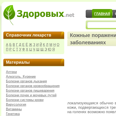
ГЛАВНАЯ
Кожные поражени
Справочник лекарств
заболеваниях
А
Б
В
Г
Д
Е
Ё
Ж
З
И
Й
К
Л
М
Н
О
П
Р
С
Т
У
Ф
Х
Ц
Ч
Ш
Щ
Э
Ю
Я
Материалы
Аптеки
Алкоголь. Курение
Болезни органов дыхания
Болезни органов кровообращения
Болезни органов пищеварения
Болезни почек и мочевых путей
Болезни системы крови
локализующаяся обычно в
Вирусология
кожи, подвергающихся тр
Витамины
на голенях возможно появ
Генетика