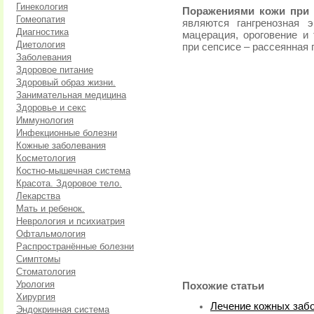
Гинекология
Поражениями кожи при
Гомеопатия
являются гангренозная э
Диагностика
мацерация, ороговение и
Диетология
при сепсисе – рассеянная 
Заболевания
Здоровое питание
Здоровый образ жизни.
Занимательная медицина
Здоровье и секс
Иммунология
Инфекционные болезни
Кожные заболевания
Косметология
Костно-мышечная система
Красота. Здоровое тело.
Лекарства
Мать и ребенок.
Неврология и психиатрия
Офтальмология
Распространённые болезни
Симптомы
Стоматология
Урология
Похожие статьи
Хирургия
Лечение кожных заб
Эндокринная система