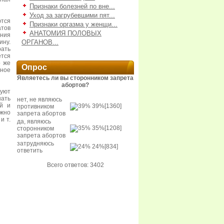
Признаки болезней по вне...
Уход за загрубевшими пят...
тся
Признаки оргазма у женщи...
атов
АНАТОМИЯ ПОЛОВЫХ
ния
ину.
ОРГАНОВ...
ать
тся
о же
Опрос
вное
Являетесь ли вы сторонником запрета
абортов?
уют
нать
нет, не являюсь
ой и
39%
[1360]
противником
жно
запрета абортов
и т.
да, являюсь
35%
[1208]
сторонником
запрета абортов
затрудняюсь
24%
[834]
ответить
Всего ответов: 3402