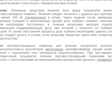
ырчатка может сочетаться с тимомой или миастенией.
ение
. Основным средством лечения всех форм пузырчатки являю
тикостероидные гормоны. Лечение следует начинать с ударных доз препар
е менее 100 мг
преднизолона
в сутки). Через неделю после прекраще
ыпания пузырей и эпителизации эрозий дозу гормона снижают наполов
ем необходимо постепенно, в течение нескольких месяцев, подобр
имальную поддерживающую дозу, при которой у больного не появляе
ырей. В случае обострения процесса дозу гормона необходимо удвоить (т
ое следует делать в случае, если больному предстоит какое-либо операти
шательство).
оме кортикостероидных гормонов для лечения пузырчатки использ
уносупрессанты (азатиоприн,
метотрексат
, циклофосфамид), однако начи
ение с назначения этих препаратов нецелесообразно. При листовидн
тематозной пузырчатке лечение кортикостероидными гормонами мо
етать с синтетическими антималярийными препаратами (делагил,
плаквенил