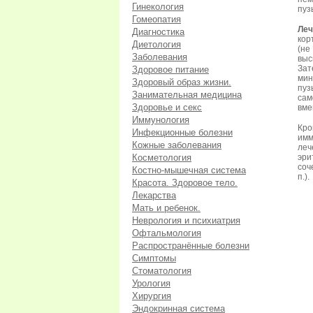
Гинекология
пуз
Гомеопатия
Леч
Диагностика
кор
Диетология
(н
Заболевания
выс
Зат
Здоровое питание
мин
Здоровый образ жизни.
пуз
Занимательная медицина
сам
Здоровье и секс
вме
Иммунология
Кр
Инфекционные болезни
имм
Кожные заболевания
леч
Косметология
эри
соч
Костно-мышечная система
п.).
Красота. Здоровое тело.
Лекарства
Мать и ребенок.
Неврология и психиатрия
Офтальмология
Распространённые болезни
Симптомы
Стоматология
Урология
Хирургия
Эндокринная система