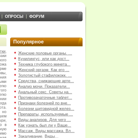
ОПРОСЫ
ФОРУМ
Популярное
тки
,
Женские половые органы. ...
аки
Кунилингус, или как дост...
ого
Техника глубокого минета...
кожа
орме
Женский оргазм. Как его ...
овы,
Золотистый стафилококк. ...
ания
Средства, снижающие арте...
ыми
егко
Анализ мочи. Показатели...
того
Анальный секс. Советы на...
егко
Противозачаточные таблет...
нии
Признаки болезней по вне...
огда
рта.
Болезни щитовидной желез...
 но
Препараты, используемые ...
йшем
Виды анализов. Для чего ...
ыри,
но в
Как узнать был ли у Ваше...
ную
Массаж. Виды массажа. Вл...
имо
Закаливание. Виды...
зная