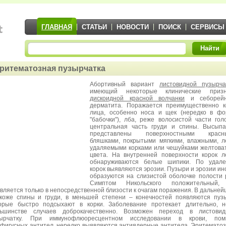
ГЛАВНАЯ
СТАТЬИ
НОВОСТИ
ПОИСК
СЕРВИСЫ
Найти
ритематозная пузырчатка
Абортивный вариант
листовидной пузырча
имеющий некоторые клинические призн
дискоидной красной волчанки
и себорейн
дерматита. Поражается преимущественно 
лица, особенно носа и щек (нередко в ф
"бабочки"), лба, реже волосистой части гол
центральная часть груди и спины. Высып
представлены поверхностными красн
бляшками, покрытыми мягкими, влажными, л
удаляемыми корками или чешуйками желтова
цвета. На внутренней поверхности корок л
обнаруживаются белые шипики. По удале
корок выявляются эрозии. Пузыри и эрозии ин
образуются на слизистой оболочке полости 
Симптом Никольского положительный,
вляется только в непосредственной близости к очагам поражения. В дальне
коже спины и груди, в меньшей степени – конечностей появляются пуз
орые быстро подсыхают в корки. Заболевание протекает длительно, 
ьшинстве случаев доброкачественно. Возможен переход в листовид
зырчатку. При иммунофлюоресцентном исследовании в крови, пом
фигусных антител, нередко выявляются антиядерные антитела. Эритемато