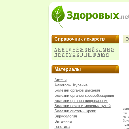
Справочник лекарств
Э
А
Б
В
Г
Д
Е
Ё
Ж
З
И
Й
К
Л
М
Н
О
П
Р
С
Т
У
Ф
Х
Ц
Ч
Ш
Щ
Э
Ю
Я
Материалы
Аптеки
Алкоголь. Курение
Болезни органов дыхания
Болезни органов кровообращения
Болезни органов пищеварения
Болезни почек и мочевых путей
выя
Болезни системы крови
на 
Вирусология
кот
бол
Витамины
пу
Генетика
пем