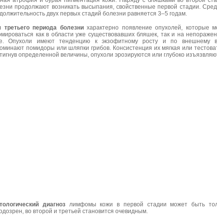
ная атрофия и бурая пигментация кожи. Наряду с бляшками во второй ст
езни продолжают возникать высыпания, свойственные первой стадии. Сре
должительность двух первых стадий болезни равняется 3–5 годам.
 третьего периода болезни
характерно появление опухолей, которые м
мироваться как в области уже существовавших бляшек, так и на непораже
е. Опухоли имеют тенденцию к экзофитному росту и по внешнему в
оминают помидоры или шляпки грибов. Консистенция их мягкая или тестова
тигнув определенной величины, опухоли эрозируются или глубоко изъязвляю
тологический диагноз
лимфомы кожи в первой стадии может быть тол
одозрен, во второй и третьей становится очевидным.