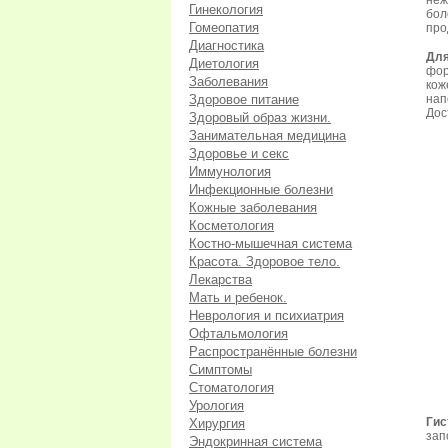
неж
Гинекология
бол
Гомеопатия
про
Диагностика
Для
Диетология
фор
Заболевания
кож
Здоровое питание
нап
Дос
Здоровый образ жизни.
Занимательная медицина
Здоровье и секс
Иммунология
Инфекционные болезни
Кожные заболевания
Косметология
Костно-мышечная система
Красота. Здоровое тело.
Лекарства
Мать и ребенок.
Неврология и психиатрия
Офтальмология
Распространённые болезни
Симптомы
Стоматология
Урология
Гис
Хирургия
зап
Эндокринная система