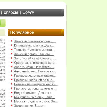
ОПРОСЫ
ФОРУМ
Популярное
жи
в
Женские половые органы. ...
тся
Кунилингус, или как дост...
ыми
Техника глубокого минета...
ыми
ными
Женский оргазм. Как его ...
ами
Золотистый стафилококк. ...
ются
Средства, снижающие арте...
жет
ние
Анализ мочи. Показатели...
оды)
Анальный секс. Советы на...
рвые
Противозачаточные таблет...
нно
Признаки болезней по вне...
яцев
Болезни щитовидной желез...
Препараты, используемые ...
есса
Виды анализов. Для чего ...
орой
счет
Как узнать был ли у Ваше...
тать
Массаж. Виды массажа. Вл...
ется
Закаливание. Виды...