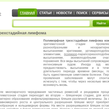
ГЛАВНАЯ
СТАТЬИ
НОВОСТИ
ПОИСК
СЕРВИСЫ
Найти
рехстадийная лимфома
Полиморфная трехстадийная лимфома ко
эритематозной стадии проявляе
разнообразными и нехарактерн
высыпаниями: эритемами, уртикароподобн
элементами,
псориазо
-парапсориазоподоб
высыпаниями, экземоподобными очаг
поражения. Все виды высыпаний сопровожда
интенсивным зудом. Иногда зуд мо
предшествовать высыпаниям и в тече
длительного периода времени (месяцы, г
быть единственным симптомом болезни. Пе
проявления заболевания могут спонта
исчезнуть с тем, чтобы через несколько мес
возникнуть вновь.
ле многократного чередования частичных ремиссий и рецидивов проц
тематозная стадия переходит во вторую – бляшечную стадию, для кот
актерно образование инфильтрированных бляшек различной величины. За 
авномерного роста и центрального разрешения бляшки могут приобре
ообразную и кольцевидную формы. На месте разрешившихся бляшек оста