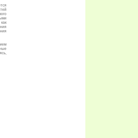
тся
стей
вого
ыми
 как
ния
ния
нием
тные
ясь,