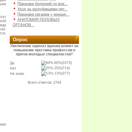
адии
Признаки болезней по вне...
дняя
Уход за загрубевшими пят...
Признаки оргазма у женщи...
огут
АНАТОМИЯ ПОЛОВЫХ
нной
ОРГАНОВ...
иду
тая.
тся.
Опрос
Увеличение зарплат врачам влияет на
повышение престижа профессии и
приток молодых специалистов?
60%
[1673]
Да
25%
[714]
Нет
13%
[377]
Не знаю
Всего ответов: 2764
ько