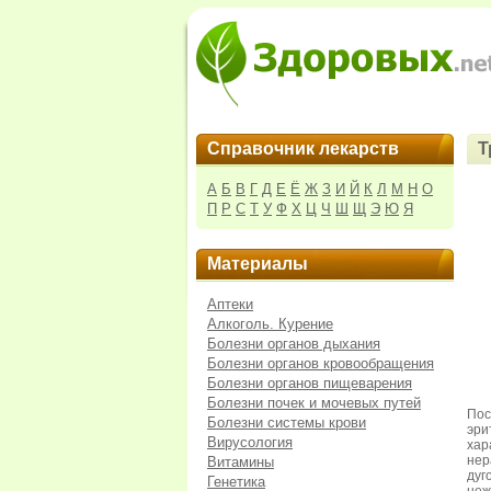
Справочник лекарств
Т
А
Б
В
Г
Д
Е
Ё
Ж
З
И
Й
К
Л
М
Н
О
П
Р
С
Т
У
Ф
Х
Ц
Ч
Ш
Щ
Э
Ю
Я
Материалы
Аптеки
Алкоголь. Курение
Болезни органов дыхания
Болезни органов кровообращения
Болезни органов пищеварения
Болезни почек и мочевых путей
Пос
Болезни системы крови
эри
Вирусология
хар
нер
Витамины
дуг
Генетика