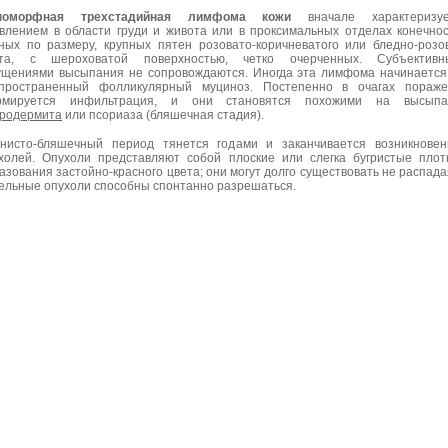
номорфная трехстадийная лимфома кожи
вначале характеризуе
влением в области груди и живота или в проксимальных отделах конечно
ных по размеру, крупных пятен розовато-коричневатого или бледно-розо
ета, с шероховатой поверхностью, четко очерченных. Субъективн
щениями высыпания не сопровождаются. Иногда эта лимфома начинается
пространенный фолликулярный муциноз. Постепенно в очагах пораже
рмируется инфильтрация, и они становятся похожими на высыпа
родермита
или псориаза (бляшечная стадия).
нисто-бляшечный период тянется годами и заканчивается возникнове
холей. Опухоли представляют собой плоские или слегка бугристые пло
азования застойно-красного цвета; они могут долго существовать не распада
ельные опухоли способны спонтанно разрешаться.