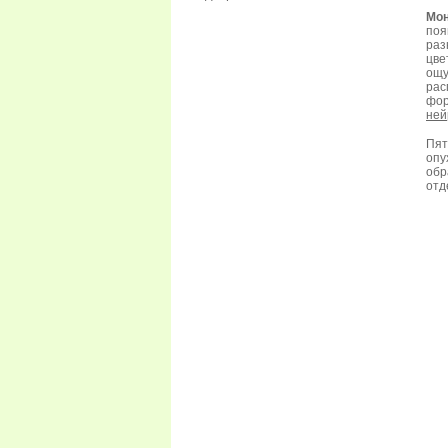
Мо
поя
раз
цв
ощу
рас
фо
ней
Пят
опу
обр
отд