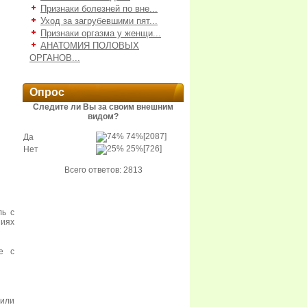
Признаки болезней по вне...
Уход за загрубевшими пят...
Признаки оргазма у женщи...
АНАТОМИЯ ПОЛОВЫХ
ОРГАНОВ...
Опрос
Следите ли Вы за своим внешним
видом?
74%
[2087]
Да
25%
[726]
Нет
Всего ответов: 2813
ль с
иях
е с
 или