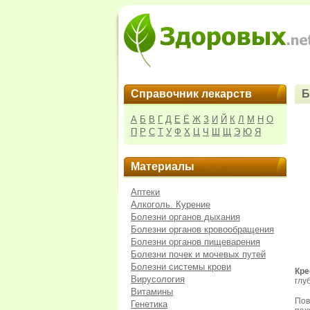
Справочник лекарств
Б
А
Б
В
Г
Д
Е
Ё
Ж
З
И
Й
К
Л
М
Н
О
П
Р
С
Т
У
Ф
Х
Ц
Ч
Ш
Щ
Э
Ю
Я
Материалы
Аптеки
Алкоголь. Курение
Болезни органов дыхания
Болезни органов кровообращения
Болезни органов пищеварения
Болезни почек и мочевых путей
Болезни системы крови
Кре
Вирусология
глу
Витамины
Пов
Генетика