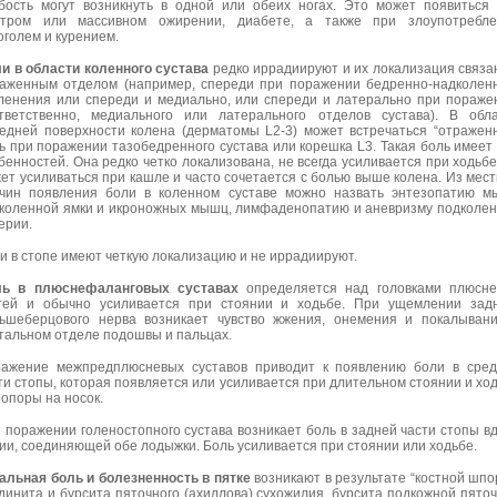
бость могут возникнуть в одной или обеих ногах. Это может появиться
тром или массивном ожирении, диабете, а также при злоупотребле
оголем и курением.
и в области коленного сустава
редко иррадиируют и их локализация связа
аженным отделом (например, спереди при поражении бедренно-надколен
ленения или спереди и медиально, или спереди и латерально при пораже
тветственно, медиального или латерального отделов сустава). В обл
едней поверхности колена (дерматомы L2-3) может встречаться “отражен
ь при поражении тазобедренного сустава или корешка L3. Такая боль имеет
бенностей. Она редко четко локализована, не всегда усиливается при ходьбе
ет усиливаться при кашле и часто сочетается с болью выше колена. Из мес
чин появления боли в коленном суставе можно назвать энтезопатию 
коленной ямки и икроножных мышц, лимфаденопатию и аневризму подколе
ерии.
и в стопе имеют четкую локализацию и не иррадиируют.
ль в плюснефаланговых суставах
определяется над головками плюсне
тей и обычно усиливается при стоянии и ходьбе. При ущемлении зад
ьшеберцового нерва возникает чувство жжения, онемения и покалыван
тальном отделе подошвы и пальцах.
ажение межпредплюсневых суставов приводит к появлению боли в сре
ти стопы, которая появляется или усиливается при длительном стоянии и хо
 опоры на носок.
 поражении голеностопного сустава возникает боль в задней части стопы в
ии, соединяющей обе лодыжки. Боль усиливается при стоянии или ходьбе.
альная боль и болезненность в пятке
возникают в результате “костной шпо
динита и бурсита пяточного (ахиллова) сухожилия, бурсита подкожной пято