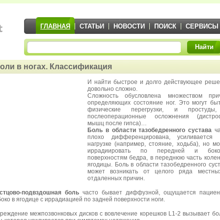
ГЛАВНАЯ
СТАТЬИ
НОВОСТИ
ПОИСК
СЕРВИСЫ
Найти
оли в ногах. Классификация
И найти быстрое и долго действующее реш
довольно сложно.
Сложность обусловлена множеством прич
определяющих состояние ног. Это могут бы
физические перегрузки, и простуды
послеоперационные осложнения (дистро
мышц после гипса)…
Боль в области тазобедренного сустава
ча
плохо дифференцирована, усиливается 
нагрузке (например, стояние, ходьба), но м
иррадиировать по передней и боко
поверхностям бедра, в переднюю часть колен
ягодицы. Боль в области тазобедренного сус
может возникать от целого ряда местны
отдаленных причин.
стцово-подвздошная боль
часто бывает диффузной, ощущается пациен
боко в ягодице с иррадиацией по задней поверхности ноги.
реждение межпозвонковых дисков с вовлечение корешков L1-2 вызывает бо