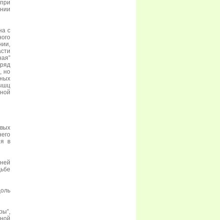
 при
нии
на с
ного
нии,
асти
ная”
 ряд
, но
тных
мышц
нной
вых
него
ия в
дней
дьбе
доль
ры”,
чной