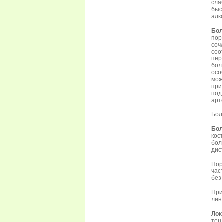
сла
быс
алк
Бол
пор
соч
соо
пер
бол
осо
мож
при
под
арт
Бол
Бо
кос
бол
дис
Пор
час
без
При
лин
Лок
тен