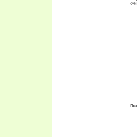
сум
Пох