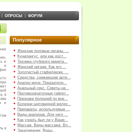
ОПРОСЫ
ФОРУМ
Популярное
ение
Женские половые органы. ...
Кунилингус, или как дост...
ин,
Техника глубокого минета...
ть и
, и
Женский оргазм. Как его ...
фия
Золотистый стафилококк. ...
Средства, снижающие арте...
сто
при
Анализ мочи. Показатели...
ожет
Анальный секс. Советы на...
вой
Противозачаточные таблет...
а, в
Признаки болезней по вне...
тава
х и
Болезни щитовидной желез...
Препараты, используемые ...
Виды анализов. Для чего ...
том
Как узнать был ли у Ваше...
Массаж. Виды массажа. Вл...
ль в
Закаливание. Виды...