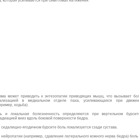
у, которая усиливается при симптомах натяжения.
вма может приводить к энтезопатии приводящих мышц, что вызывает бо
кализацией в медиальном отделе паха, усиливающаяся при движен
пример, ходьба).
ь и локальная болезненность определяются при вертельном бурсит
адиацией вниз вдоль боковой поверхности бедра.
 седалищно-ягодичном бурсите боль локализуется сзади сустава.
 нейропатии (например, сдавление латерального кожного нерва бедра) боль