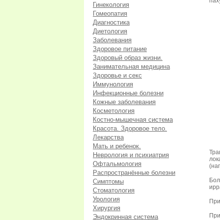
пах
Гинекология
Гомеопатия
Диагностика
Диетология
Заболевания
Здоровое питание
Здоровый образ жизни.
Занимательная медицина
Здоровье и секс
Иммунология
Инфекционные болезни
Кожные заболевания
Косметология
Костно-мышечная система
Красота. Здоровое тело.
Лекарства
Мать и ребенок.
Тра
Неврология и психиатрия
ло
Офтальмология
(на
Распространённые болезни
Бол
Симптомы
ирр
Стоматология
Урология
При
Хирургия
При
Эндокринная система