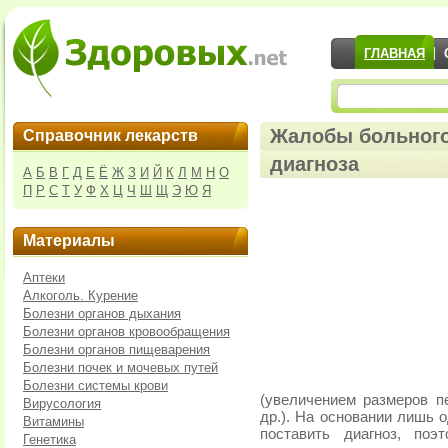
ГЛАВНАЯ
Жалобы больного 
Справочник лекарств
диагноза
А
Б
В
Г
Д
Е
Ё
Ж
З
И
Й
К
Л
М
Н
О
П
Р
С
Т
У
Ф
Х
Ц
Ч
Ш
Щ
Э
Ю
Я
Материалы
Аптеки
Алкоголь. Курение
Болезни органов дыхания
Болезни органов кровообращения
Болезни органов пищеварения
Болезни почек и мочевых путей
Болезни системы крови
(увеличением размеров п
Вирусология
др.). На основании лишь 
Витамины
поставить диагноз, по
Генетика