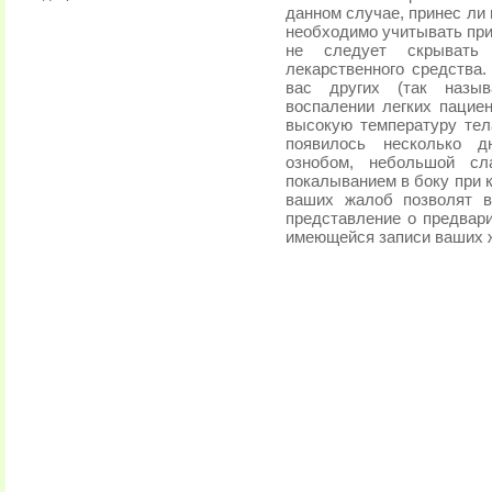
данном случае, принес ли
необходимо учитывать при
не следует скрывать
лекарственного средства
вас других (так назы
воспалении легких пацие
высокую температуру тела
появилось несколько д
ознобом, небольшой сл
покалыванием в боку при 
ваших жалоб позволят в
представление о предвар
имеющейся записи ваших 