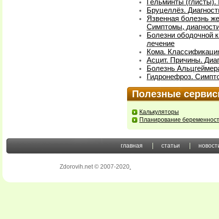
Гельминты (глисты).
Бруцеллёз. Диагност
Язвенная болезнь же
Симптомы, диагности
Болезни ободочной к
лечение
Кома. Классификация
Асцит. Причины. Диа
Болезнь Альцгеймера
Гидронефроз. Симпто
Полезные серви
Калькуляторы
Планирование беременнос
главная
статьи
новост
Zdorovih.net © 2007-2020
.