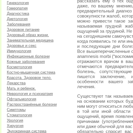
рассказать ему о тех ощ
Гинекология
даже, по вашему мнению,
Гомеопатия
предварительный диагноз
Диагностика
совокупности жалоб, кото
Диетология
можно привести такое з
Заболевания
называемая грудной жаб
Здоровое питание
ощущений за грудиной. Не
Здоровый образ жизни.
на сегодняшнем самочувст
Занимательная медицина
когда появились те или и
Здоровье и секс
и последующие дни болез
Иммунология
Все вышеперечисленные с
Инфекционные болезни
anamnesis morbi (“воспоми
отражаются врачом в ваш
Кожные заболевания
отмечаются предварител
Косметология
болезнь, сопутствующи
Костно-мышечная система
пишется заключение, 
Красота. Здоровое тело.
особенности вашего за
Лекарства
лечения.
Мать и ребенок.
Неврология и психиатрия
Существуют так называем
Офтальмология
на основании которых буд
Распространённые болезни
ним могут относиться люб
Симптомы
в той или иной области 
Стоматология
ощущений, время появлени
Урология
причинами (употребление
Хирургия
или даже обычной для вас 
Эндокринная система
обязательно спросит вас