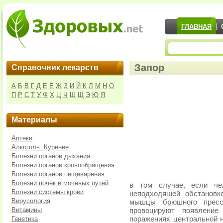
ГЛАВНАЯ
Запор
Справочник лекарств
А
Б
В
Г
Д
Е
Ё
Ж
З
И
Й
К
Л
М
Н
О
П
Р
С
Т
У
Ф
Х
Ц
Ч
Ш
Щ
Э
Ю
Я
Материалы
Аптеки
Алкоголь. Курение
Болезни органов дыхания
Болезни органов кровообращения
Болезни органов пищеварения
Болезни почек и мочевых путей
в том случае, если че
Болезни системы крови
неподходящей обстановк
Вирусология
мышцы брюшного пресс
Витамины
провоцируют появление
Генетика
поражениях центральной н