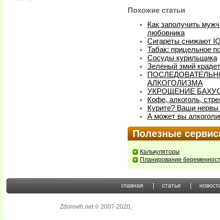
Похожие статьи
Как заполучить мужч
любовника
Сигареты снижают I
Табак: прицельное п
Сосуды курильщика
Зеленый змий крадет
ПОСЛЕДОВАТЕЛЬН
АЛКОГОЛИЗМА
УКРОЩЕНИЕ БАХУ
Кофе, алкоголь, стре
Курите? Ваши нервы 
А может вы алкоголи
Полезные серви
Калькуляторы
Планирование беременнос
главная
статьи
новост
Zdorovih.net © 2007-2020
.