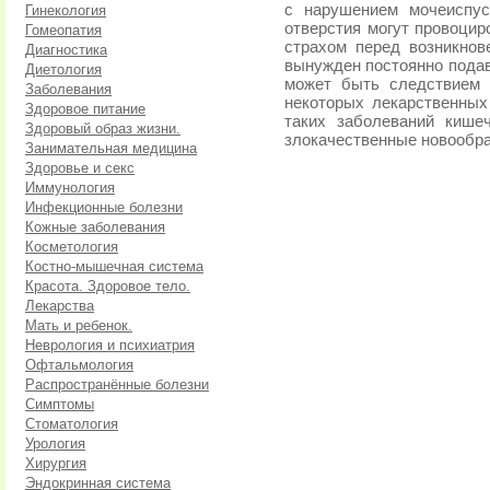
с нарушением мочеиспус
Гинекология
отверстия могут провоцир
Гомеопатия
страхом перед возникнов
Диагностика
вынужден постоянно подав
Диетология
может быть следствием 
Заболевания
некоторых лекарственных
Здоровое питание
таких заболеваний кишеч
Здоровый образ жизни.
злокачественные новообра
Занимательная медицина
Здоровье и секс
Иммунология
Инфекционные болезни
Кожные заболевания
Косметология
Костно-мышечная система
Красота. Здоровое тело.
Лекарства
Мать и ребенок.
Неврология и психиатрия
Офтальмология
Распространённые болезни
Симптомы
Стоматология
Урология
Хирургия
Эндокринная система