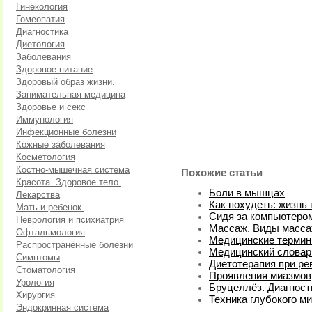
Гинекология
Гомеопатия
Диагностика
Диетология
Заболевания
Здоровое питание
Здоровый образ жизни.
Занимательная медицина
Здоровье и секс
Иммунология
Инфекционные болезни
Кожные заболевания
Косметология
Костно-мышечная система
Похожие статьи
Красота. Здоровое тело.
Боли в мышцах
Лекарства
Как похудеть: жизнь
Мать и ребенок.
Сидя за компьютером
Неврология и психиатрия
Массаж. Виды масса
Офтальмология
Медицинские терми
Распространённые болезни
Медицинский словар
Симптомы
Диетотерапия при ре
Стоматология
Проявления миазмов
Урология
Бруцеллёз. Диагност
Хирургия
Техника глубокого м
Эндокринная система