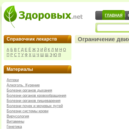
ГЛАВНАЯ
Ограничение дви
Справочник лекарств
А
Б
В
Г
Д
Е
Ё
Ж
З
И
Й
К
Л
М
Н
О
П
Р
С
Т
У
Ф
Х
Ц
Ч
Ш
Щ
Э
Ю
Я
Материалы
Аптеки
Алкоголь. Курение
Болезни органов дыхания
Болезни органов кровообращения
Болезни органов пищеварения
Болезни почек и мочевых путей
Болезни системы крови
Вирусология
Витамины
Генетика