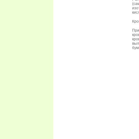
(с
изо
кис
Кро
При
кро
кро
выл
бум