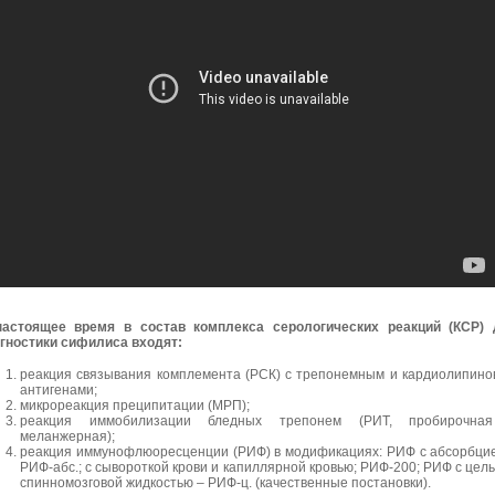
астоящее время в состав комплекса серологических реакций (КСР) 
гностики сифилиса входят:
реакция связывания комплемента (РСК) с трепонемным и кардиолипин
антигенами;
микрореакция преципитации (МРП);
реакция иммобилизации бледных трепонем (РИТ, пробирочна
меланжерная);
реакция иммунофлюоресценции (РИФ) в модификациях: РИФ с абсорбци
РИФ-абс.; с сывороткой крови и капиллярной кровью; РИФ-200; РИФ с цел
спинномозговой жидкостью – РИФ-ц. (качественные постановки).