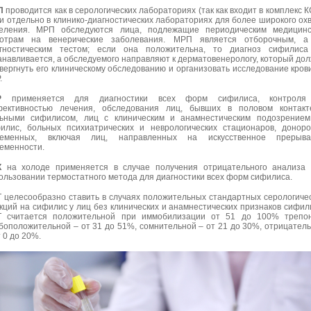
П
проводится как в серологических лабораториях (так как входит в комплекс К
 и отдельно в клинико-диагностических лабораториях для более широкого ох
еления. МРП обследуются лица, подлежащие периодическим медицинс
отрам на венерические заболевания. МРП является отборочным, а
гностическим тестом; если она положительна, то диагноз сифилиса
анавливается, а обследуемого направляют к дерматовенерологу, который до
вергнуть его клиническому обследованию и организовать исследование кров
.
СР
применяется для диагностики всех форм сифилиса, контроля
ективностью лечения, обследования лиц, бывших в половом контакт
ьными сифилисом, лиц с клиническим и анамнестическим подозрением
илис, больных психиатрических и неврологических стационаров, донор
ременных, включая лиц, направленных на искусственное прерыва
еменности.
К
на холоде применяется в случае получения отрицательного анализа
ользовании термостатного метода для диагностики всех форм сифилиса.
 целесообразно ставить в случаях положительных стандартных серологиче
кций на сифилис у лиц без клинических и анамнестических признаков сифил
 считается положительной при иммобилизации от 51 до 100% трепон
боположительной – от 31 до 51%, сомнительной – от 21 до 30%, отрицател
т 0 до 20%.