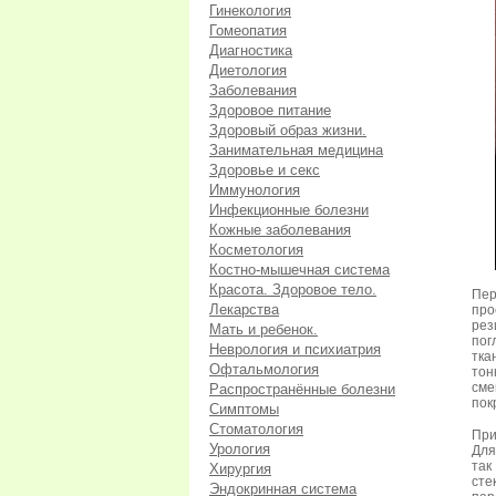
Гинекология
Гомеопатия
Диагностика
Диетология
Заболевания
Здоровое питание
Здоровый образ жизни.
Занимательная медицина
Здоровье и секс
Иммунология
Инфекционные болезни
Кожные заболевания
Косметология
Костно-мышечная система
Красота. Здоровое тело.
Пер
Лекарства
про
рез
Мать и ребенок.
пог
Неврология и психиатрия
тка
Офтальмология
тон
сме
Распространённые болезни
пок
Симптомы
Стоматология
При
Урология
Для
так
Хирургия
сте
Эндокринная система