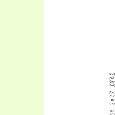
РИ
ра
бер
под
РИФ
кон
дру
мал
Тех
РСК