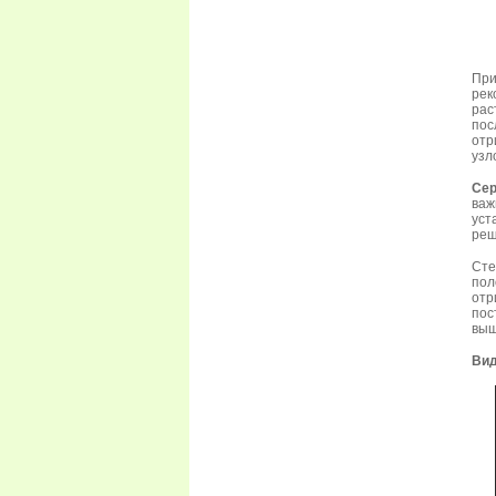
При
рек
рас
пос
отр
узл
Сер
важ
уст
реш
Сте
по
отр
пос
выш
Вид