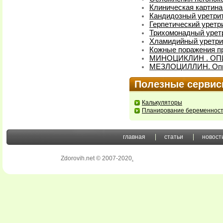
Клиническая картина
Кандидозный уретри
Герпетический уретр
Трихомонадный уретр
Хламидийный уретри
Кожные поражения п
МИНОЦИКЛИН . ОП
МЕЗЛОЦИЛЛИН. Опи
Полезные серви
Калькуляторы
Планирование беременнос
главная
статьи
новост
Zdorovih.net © 2007-2020
.