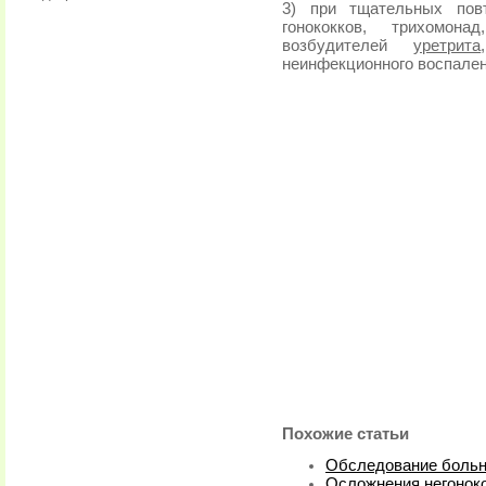
3) при тщательных пов
гонококков, трихомон
возбудителей
уретрита
неинфекционного воспален
Похожие статьи
Обследование больн
Осложнения негонок