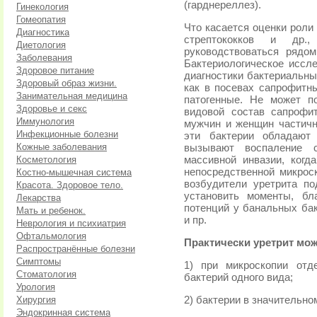
(гарднереллез).
Гинекология
Гомеопатия
Что касается оценки роли
Диагностика
стрептококков и др.
Диетология
руководствоваться рядо
Заболевания
Бактериологическое иссле
Здоровое питание
диагностики бактериальны
Здоровый образ жизни.
как в посевах сапрофитн
Занимательная медицина
патогенные. Не может п
Здоровье и секс
видовой состав сапрофи
Иммунология
мужчин и женщин частичн
Инфекционные болезни
эти бактерии обладают 
Кожные заболевания
вызывают воспаление 
Косметология
массивной инвазии, когд
непосредственной микрос
Костно-мышечная система
возбудители уретрита по
Красота. Здоровое тело.
установить моменты, бл
Лекарства
потенций у банальных бак
Мать и ребенок.
и пр.
Неврология и психиатрия
Офтальмология
Практически уретрит мож
Распространённые болезни
Симптомы
1) при микроскопии отд
Стоматология
бактерий одного вида;
Урология
Хирургия
2) бактерии в значительно
Эндокринная система