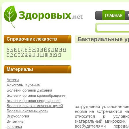
ГЛАВНАЯ
Бактериальные у
Справочник лекарств
А
Б
В
Г
Д
Е
Ё
Ж
З
И
Й
К
Л
М
Н
О
П
Р
С
Т
У
Ф
Х
Ц
Ч
Ш
Щ
Э
Ю
Я
Материалы
Аптеки
Алкоголь. Курение
Болезни органов дыхания
Болезни органов кровообращения
Болезни органов пищеварения
Болезни почек и мочевых путей
затруднений установление
Болезни системы крови
норме не встречаются на
Вирусология
относятся к условно
(катаральный микрококк
Витамины
возбудителями пере
Генетика