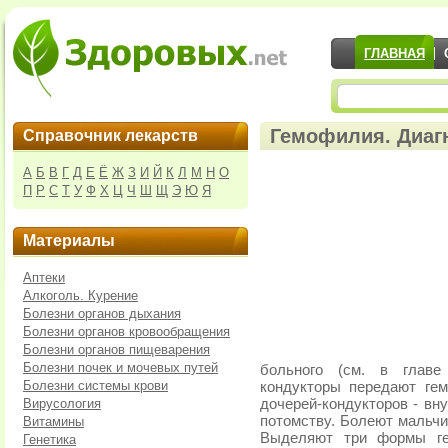
ГЛАВНАЯ
Гемофилия. Диагн
Справочник лекарств
А
Б
В
Г
Д
Е
Ё
Ж
З
И
Й
К
Л
М
Н
О
П
Р
С
Т
У
Ф
Х
Ц
Ч
Ш
Щ
Э
Ю
Я
Материалы
Аптеки
Алкоголь. Курение
Болезни органов дыхания
Болезни органов кровообращения
Болезни органов пищеварения
Болезни почек и мочевых путей
больного (см. в главе
Болезни системы крови
кондукторы передают ге
Вирусология
дочерей-кондукторов - вн
потомству. Болеют мальчи
Витамины
Выделяют три формы ге
Генетика