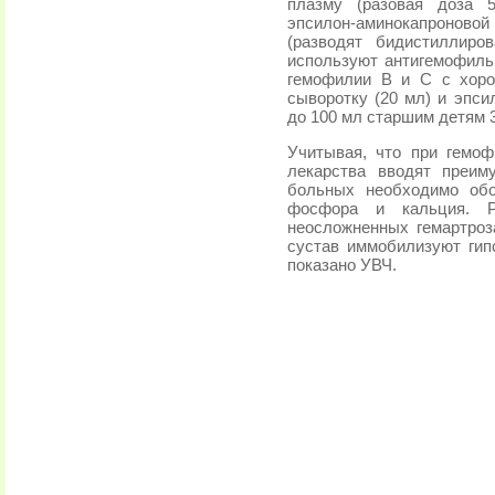
плазму (разовая доза 
эпсилон-аминокапроновой
(разводят бидистиллиро
используют антигемофильн
гемофилии В и С с хор
сыворотку (20 мл) и эпси
до 100 мл старшим детям 3-
Учитывая, что при гемоф
лекарства вводят преим
больных необходимо обо
фосфора и кальция. Р
неосложненных гемартроз
сустав иммобилизуют гип
показано УВЧ.