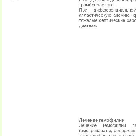
тромбопластина.
При дифференциально
апластическую анемию, х
тяжелые септические забо
диатеза.
Лечение гемофилии
Лечение гемофилии па
гемопрепараты, содержащ
антигемофильную плазму, 