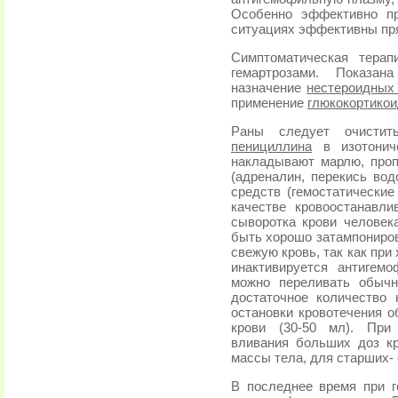
Особенно эффективно пр
ситуациях эффективны пр
Симптоматическая тера
гемартрозами. Показан
назначение
нестероидных
применение
глюкокортико
Раны следует очистит
пенициллина
в изотониче
накладывают марлю, про
(адреналин, перекись вод
средств (гемостатические
качестве кровоостанавл
сыворотка крови человек
быть хорошо затампониров
свежую кровь, так как при
инактивируется антигем
можно переливать обычн
достаточное количество
остановки кровотечения 
крови (30-50 мл). При
вливания больших доз к
массы тела, для старших- 
В последнее время при 