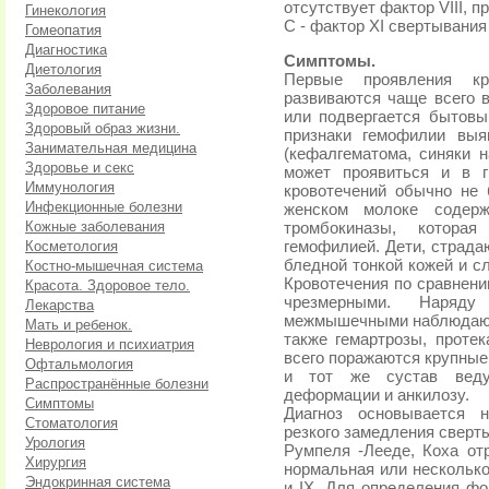
отсутствует фактор VIII, п
Гинекология
С - фактор XI свертывания
Гомеопатия
Диагностика
Симптомы.
Диетология
Первые проявления кр
Заболевания
развиваются чаще всего в
Здоровое питание
или подвергается бытов
Здоровый образ жизни.
признаки гемофилии выя
Занимательная медицина
(кефалгематома, синяки 
Здоровье и секс
может проявиться и в г
Иммунология
кровотечений обычно не 
Инфекционные болезни
женском молоке содерж
Кожные заболевания
тромбокиназы, котора
Косметология
гемофилией. Дети, страда
бледной тонкой кожей и 
Костно-мышечная система
Кровотечения по сравнени
Красота. Здоровое тело.
чрезмерными. Наряду
Лекарства
межмышечными наблюдаютс
Мать и ребенок.
также гемартрозы, прот
Неврология и психиатрия
всего поражаются крупные
Офтальмология
и тот же сустав веду
Распространённые болезни
деформации и анкилозу.
Симптомы
Диагноз основывается н
Стоматология
резкого замедления сверт
Урология
Румпеля -Лееде, Коха отр
Хирургия
нормальная или несколько
Эндокринная система
и IX. Для определения ф