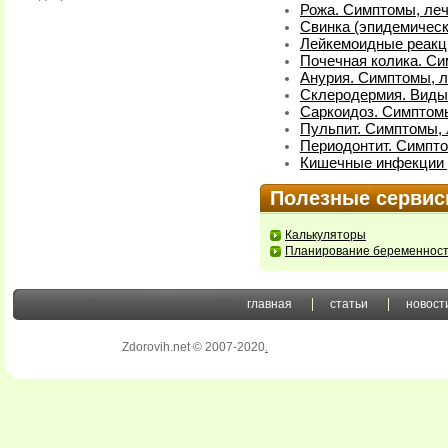
Рожа. Симптомы, ле
Свинка (эпидемическ
Лейкемоидные реакц
Почечная колика. Си
Анурия. Симптомы, 
Склеродермия. Виды
Саркоидоз. Симптом
Пульпит. Симптомы,
Периодонтит. Симпт
Кишечные инфекции у
Полезные серви
Калькуляторы
Планирование беременнос
главная
статьи
новост
Zdorovih.net © 2007-2020
.