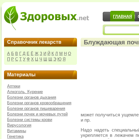
ГЛАВНАЯ
Блуждающая почк
Справочник лекарств
А
Б
В
Г
Д
Е
Ё
Ж
З
И
Й
К
Л
М
Н
О
П
Р
С
Т
У
Ф
Х
Ц
Ч
Ш
Щ
Э
Ю
Я
Материалы
Аптеки
Алкоголь. Курение
Болезни органов дыхания
Болезни органов кровообращения
Болезни органов пищеварения
Болезни почек и мочевых путей
может получиться ущемлен
Болезни системы крови
и пр.
Вирусология
Надо надеть специальный
Витамины
укрепляется в лежачем 
Генетика