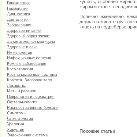
кушать, особенно жирного
Гинекология
жиром и станет неподвижн
Гомеопатия
Диагностика
Полезно ежедневно лежа
Диетология
держа на животе груз (пе
Заболевания
класть на подреберье прип
Здоровое питание
Здоровый образ жизни.
Занимательная медицина
Здоровье и секс
Иммунология
Инфекционные болезни
Кожные заболевания
Косметология
Костно-мышечная система
Красота. Здоровое тело.
Лекарства
Мать и ребенок.
Неврология и психиатрия
Офтальмология
Распространённые болезни
Симптомы
Стоматология
Урология
Хирургия
Похожие статьи
Эндокринная система