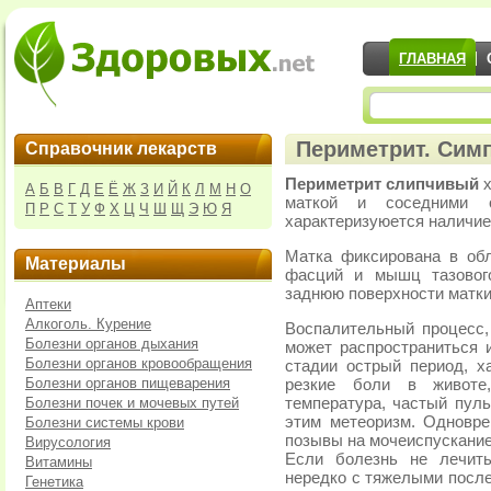
ГЛАВНАЯ
Периметрит. Сим
Справочник лекарств
Периметрит слипчивый
х
А
Б
В
Г
Д
Е
Ё
Ж
З
И
Й
К
Л
М
Н
О
маткой и соседними 
П
Р
С
Т
У
Ф
Х
Ц
Ч
Ш
Щ
Э
Ю
Я
характеризуюется наличие
Матка фиксирована в об
Материалы
фасций и мышц тазовог
заднюю поверхности матки
Аптеки
Алкоголь. Курение
Воспалительный процесс,
Болезни органов дыхания
может распространиться 
Болезни органов кровообращения
стадии острый период, х
Болезни органов пищеварения
резкие боли в животе
Болезни почек и мочевых путей
температура, частый пул
этим метеоризм. Одновр
Болезни системы крови
позывы на мочеиспускание
Вирусология
Если болезнь не лечить
Витамины
нередко с тяжелыми после
Генетика