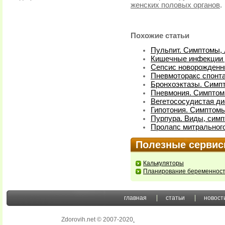
женских половых органов
.
Похожие статьи
Пульпит. Симптомы,
Кишечные инфекции у
Сепсис новорожденн
Пневмоторакс спонт
Бронхоэктазы. Симп
Пневмония. Симптом
Вегетососудистая ди
Гипотония. Симптомы
Пурпура. Виды, симп
Пролапс митрального
Полезные серви
Калькуляторы
Планирование беременнос
главная
статьи
новост
Zdorovih.net © 2007-2020
.