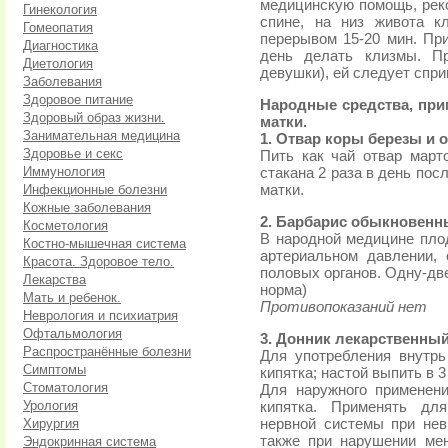
медицинскую помощь, рек
Гинекология
спине, на низ живота к
Гомеопатия
перерывом 15-20 мин. При
Диагностика
день делать клизмы. П
Диетология
девушки), ей следует спр
Заболевания
Здоровое питание
Народные средства, пр
Здоровый образ жизни.
матки.
Занимательная медицина
1. Отвар коры березы и 
Здоровье и секс
Пить как чай отвар март
Иммунология
стакана 2 раза в день по
Инфекционные болезни
матки.
Кожные заболевания
2. Барбарис обыкновенн
Косметология
В народной медицине пл
Костно-мышечная система
артериальном давлении, 
Красота. Здоровое тело.
половых органов. Одну-две 
Лекарства
норма)
Мать и ребенок.
Противопоказаний нет
Неврология и психиатрия
Офтальмология
3. Донник лекарственны
Распространённые болезни
Для употребления внутрь
Симптомы
кипятка; настой выпить в 3
Стоматология
Для наружного применени
Урология
кипятка. Применять дл
Хирургия
нервной системы при невр
также при нарушении ме
Эндокринная система