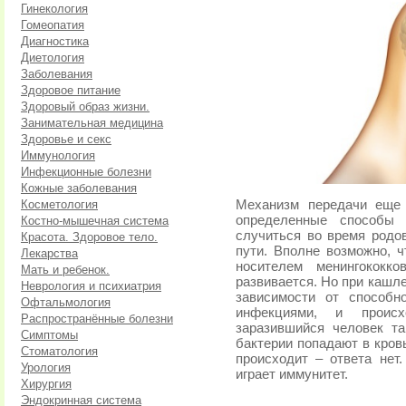
Гинекология
Гомеопатия
Диагностика
Диетология
Заболевания
Здоровое питание
Здоровый образ жизни.
Занимательная медицина
Здоровье и секс
Иммунология
Инфекционные болезни
Кожные заболевания
Косметология
Механизм передачи еще 
определенные способы 
Костно-мышечная система
случиться во время родо
Красота. Здоровое тело.
пути. Вполне возможно, 
Лекарства
носителем менингококк
Мать и ребенок.
развивается. Но при кашл
Неврология и психиатрия
зависимости от способн
Офтальмология
инфекциями, и проис
Распространённые болезни
заразившийся человек та
Симптомы
бактерии попадают в кров
Стоматология
происходит – ответа нет
Урология
играет иммунитет.
Хирургия
Эндокринная система