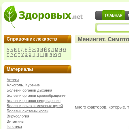
ГЛАВНАЯ
Менингит. Симпт
Справочник лекарств
А
Б
В
Г
Д
Е
Ё
Ж
З
И
Й
К
Л
М
Н
О
П
Р
С
Т
У
Ф
Х
Ц
Ч
Ш
Щ
Э
Ю
Я
Материалы
Аптеки
Алкоголь. Курение
Болезни органов дыхания
Болезни органов кровообращения
Болезни органов пищеварения
Болезни почек и мочевых путей
много факторов, которые, 
Болезни системы крови
Вирусология
Витамины
Генетика