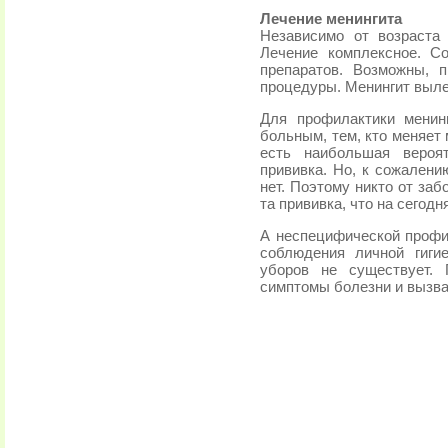
Лечение менингита
Независимо от возраста
Лечение комплексное. С
препаратов. Возможны, 
процедуры. Менингит выле
Для профилактики менин
больным, тем, кто меняет 
есть наибольшая вероят
прививка. Но, к сожалени
нет. Поэтому никто от заб
та прививка, что на сегодн
А неспецифической профил
соблюдения личной гиги
уборов не существует. 
симптомы болезни и вызва