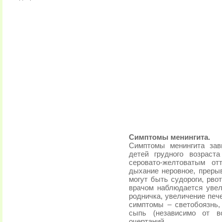
Симптомы менингита.
Симптомы менингита зав
детей грудного возраст
серовато-желтоватым от
дыхание неровное, прерыв
могут быть судороги, рво
врачом наблюдается увел
родничка, увеличение печ
симптомы – светобоязнь
сыпь (независимо от во
очертаний.