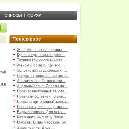
ОПРОСЫ
ФОРУМ
Популярное
Женские половые органы. ...
Кунилингус, или как дост...
Техника глубокого минета...
Женский оргазм. Как его ...
Золотистый стафилококк. ...
ей
Средства, снижающие арте...
Анализ мочи. Показатели...
ОМ)
Анальный секс. Советы на...
Противозачаточные таблет...
Признаки болезней по вне...
Болезни щитовидной желез...
Препараты, используемые ...
Виды анализов. Для чего ...
Как узнать был ли у Ваше...
Массаж. Виды массажа. Вл...
Закаливание. Виды...