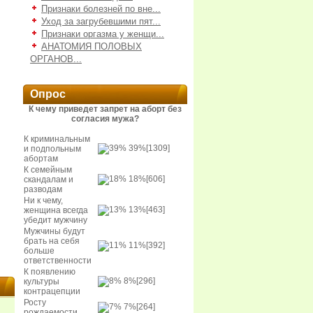
Признаки болезней по вне...
Уход за загрубевшими пят...
Признаки оргазма у женщи...
АНАТОМИЯ ПОЛОВЫХ
ОРГАНОВ...
Опрос
К чему приведет запрет на аборт без
согласия мужа?
К криминальным
39%
[1309]
и подпольным
абортам
К семейным
18%
[606]
скандалам и
разводам
Ни к чему,
13%
[463]
женщина всегда
убедит мужчину
Мужчины будут
брать на себя
11%
[392]
больше
ответственности
К появлению
8%
[296]
культуры
контрацепции
Росту
7%
[264]
рождаемости