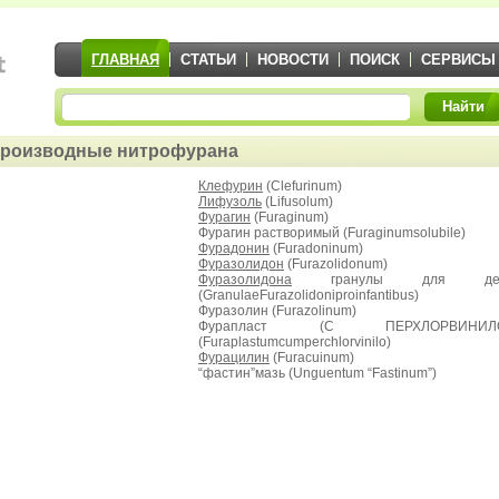
ГЛАВНАЯ
СТАТЬИ
НОВОСТИ
ПОИСК
СЕРВИСЫ
Найти
роизводные нитрофурана
Клефурин
(Clefurinum)
Лифузоль
(Lifusolum)
Фурагин
(Furaginum)
Фурагин растворимый (Furaginumsolubile)
Фурадонин
(Furadoninum)
Фуразолидон
(Furazolidonum)
Фуразолидона
гранулы для дет
(GranulaeFurazolidoniproinfantibus)
Фуразолин (Furazolinum)
Фурапласт (С ПЕРХЛОРВИНИЛ
(Furaplastumcumperchlorvinilo)
Фурацилин
(Furacuinum)
“фастин”мазь (Unguentum “Fastinum”)