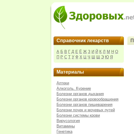
Справочник лекарств
П
А
Б
В
Г
Д
Е
Ё
Ж
З
И
Й
К
Л
М
Н
О
П
Р
С
Т
У
Ф
Х
Ц
Ч
Ш
Щ
Э
Ю
Я
Материалы
Аптеки
Алкоголь. Курение
Болезни органов дыхания
Болезни органов кровообращения
Болезни органов пищеварения
Болезни почек и мочевых путей
Болезни системы крови
Вирусология
Витамины
Генетика