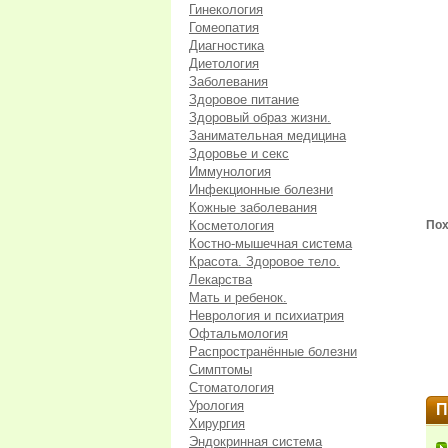
Гинекология
Гомеопатия
Диагностика
Диетология
Заболевания
Здоровое питание
Здоровый образ жизни.
Занимательная медицина
Здоровье и секс
Иммунология
Инфекционные болезни
Кожные заболевания
Косметология
Пох
Костно-мышечная система
Красота. Здоровое тело.
Лекарства
Мать и ребенок.
Неврология и психиатрия
Офтальмология
Распространённые болезни
Симптомы
Стоматология
Урология
П
Хирургия
Эндокринная система