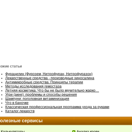
ожие статьи
Фурацилин (Фурозем, Нитрофуран, Нитрофуразон)
Лекарственные средства - производные хиносалина
Антимикробные средства. Принципы терапии
Методы исследования гемостаза
Летняя косметика: Что бы не было мучительно жарко…
Угри (акне): проблемы и способы решения
Шампуни: поголовная витаминизация
Что в баночке
Классическая профессиональная программа ухода за руками
Каталог лекарств
олезные сервисы
Калькуляторы
Анализ крови