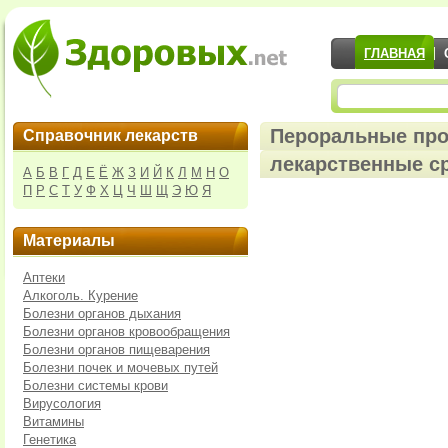
ГЛАВНАЯ
Пероральные про
Справочник лекарств
лекарственные с
А
Б
В
Г
Д
Е
Ё
Ж
З
И
Й
К
Л
М
Н
О
П
Р
С
Т
У
Ф
Х
Ц
Ч
Ш
Щ
Э
Ю
Я
Материалы
Аптеки
Алкоголь. Курение
Болезни органов дыхания
Болезни органов кровообращения
Болезни органов пищеварения
Болезни почек и мочевых путей
Болезни системы крови
Вирусология
Витамины
Генетика