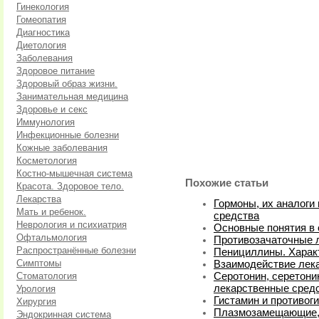
Гинекология
Гомеопатия
Диагностика
Диетология
Заболевания
Здоровое питание
Здоровый образ жизни.
Занимательная медицина
Здоровье и секс
Иммунология
Инфекционные болезни
Кожные заболевания
Косметология
Костно-мышечная система
Похожие статьи
Красота. Здоровое тело.
Лекарства
Гормоны, их аналоги
Мать и ребенок.
средства
Неврология и психиатрия
Основные понятия в 
Офтальмология
Противозачаточные 
Распространённые болезни
Пенициллины. Харак
Симптомы
Взаимодействие лек
Стоматология
Серотонин, серетони
лекарственные сред
Урология
Гистамин и противог
Хирургия
Плазмозамещающие, 
Эндокринная система