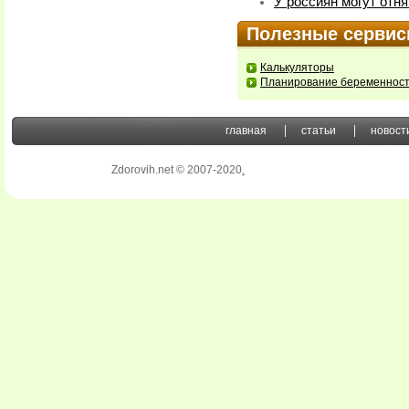
У россиян могут отн
Полезные серви
Калькуляторы
Планирование беременнос
главная
статьи
новост
Zdorovih.net © 2007-2020
.