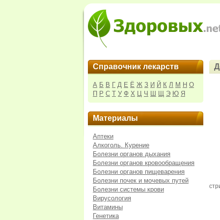
Справочник лекарств
Д
А
Б
В
Г
Д
Е
Ё
Ж
З
И
Й
К
Л
М
Н
О
П
Р
С
Т
У
Ф
Х
Ц
Ч
Ш
Щ
Э
Ю
Я
Материалы
Аптеки
Алкоголь. Курение
Болезни органов дыхания
Болезни органов кровообращения
Болезни органов пищеварения
Болезни почек и мочевых путей
стр
Болезни системы крови
Вирусология
Витамины
Генетика