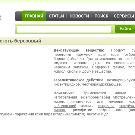
ГЛАВНАЯ
СТАТЬИ
НОВОСТИ
ПОИСК
СЕРВИСЫ
Найти
еготь березовый
Действующие вещества
: Продукт су
перегонки наружной части коры (отбор
бересты) березы. Густая маслянистая некле
жидкость черного цвета со специфичес
нерезким запахом. Содержит фенол, толу
ксилол, смолы и другие вещества.
Терапевтическое действие:
Дезинфицирующ
инсектицидное, местнораздражающее.
Показания:
Применяется иногда 
изготовления exlempore(перед употреблен
мазей, линиментов для лечения
кож
заболеваний
: экземы,
псориаза
,
чешуйча
лишая
, трихофитии гладкой кожи (ли
игущем - поражении кожи паразитарным грибком), чесотки и др.