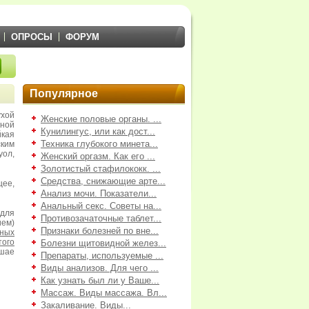
ОПРОСЫ
ФОРУМ
Популярное
хой
Женские половые органы. ...
ной
Кунилингус, или как дост...
йкая
Техника глубокого минета...
ким
ол,
Женский оргазм. Как его ...
Золотистый стафилококк. ...
Средства, снижающие арте...
ее,
Анализ мочи. Показатели...
Анальный секс. Советы на...
для
Противозачаточные таблет...
ием)
Признаки болезней по вне...
ных
того
Болезни щитовидной желез...
шае
Препараты, используемые ...
Виды анализов. Для чего ...
Как узнать был ли у Ваше...
Массаж. Виды массажа. Вл...
Закаливание. Виды...