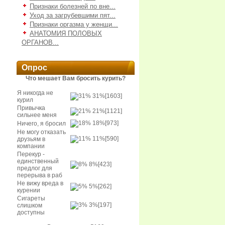
Признаки болезней по вне...
Уход за загрубевшими пят...
Признаки оргазма у женщи...
АНАТОМИЯ ПОЛОВЫХ
ОРГАНОВ...
Опрос
Что мешает Вам бросить курить?
Я никогда не
31%
[1603]
курил
Привычка
21%
[1121]
сильнее меня
18%
[973]
Ничего, я бросил
Не могу отказать
11%
[590]
друзьям в
компании
Перекур -
единственный
8%
[423]
предлог для
перерыва в раб
Не вижу вреда в
5%
[262]
курении
Сигареты
3%
[197]
слишком
доступны