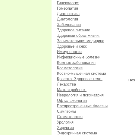
Гинекология
Гомеопатия
Диагностика
Диетология
Заболевания
Здоровое питание
Здоровый образ жизни.
Занимательная медицина
Здоровье и секс
Иммунология
Инфекционные болезни
Кожные заболевания
Косметология
Костно-мышечная система
Красота. Здоровое тело.
Пох
Лекарства
Мать и ребенок.
Неврология и психиатрия
Офтальмология
Распространённые болезни
Симптомы
Стоматология
Урология
Хирургия
Эндокринная система