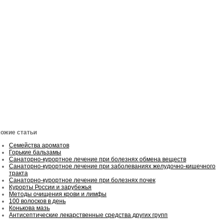
ожие статьи
Семейства ароматов
Горькие бальзамы
Санаторно-курортное лечение при болезнях обмена веществ
Санаторно-курортное лечение при заболеваниях желудочно-кишечного
тракта
Санаторно-курортное лечение при болезнях почек
Курорты России и зарубежья
Методы очищения крови и лимфы
100 волосков в день
Конькова мазь
Антисептические лекарственные средства других групп