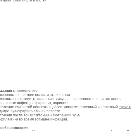
екцию полости рта и глотки.
азания к применению
езненные инфекции полости рта и глотки.
инозные инфекции: катаральная, лакунарная, язвенно-плёнчатая ангина.
аральные инфекции: фарингит, ларингит.
паление слизистой оболочки и дёсен: лингивит, язвенный и афтозный
стомат
дидоз буккофарингиальной полости.
тояния после тонзилэктомии и экотракции зуба.
филактика во время вспышек инфекций.
соб применения