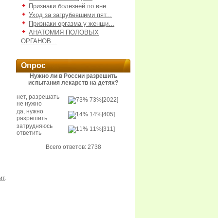
Признаки болезней по вне...
Уход за загрубевшими пят...
Признаки оргазма у женщи...
АНАТОМИЯ ПОЛОВЫХ
ОРГАНОВ...
Опрос
Нужно ли в России разрешить
испытания лекарств на детях?
нет, разрешать
73%
[2022]
не нужно
да, нужно
14%
[405]
разрешить
затрудняюсь
11%
[311]
ответить
Всего ответов: 2738
ит
.