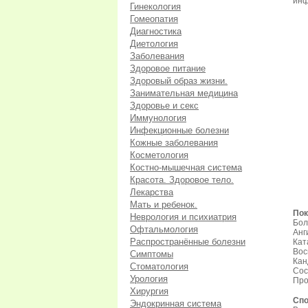
инф
Гинекология
Гомеопатия
Диагностика
Диетология
Заболевания
Здоровое питание
Здоровый образ жизни.
Занимательная медицина
Здоровье и секс
Иммунология
Инфекционные болезни
Кожные заболевания
Косметология
Костно-мышечная система
Красота. Здоровое тело.
Лекарства
Мать и ребенок.
Пок
Неврология и психиатрия
Бол
Офтальмология
Анг
Распространённые болезни
Кат
Вос
Симптомы
Кан
Стоматология
Сос
Урология
Про
Хирургия
Спо
Эндокринная система