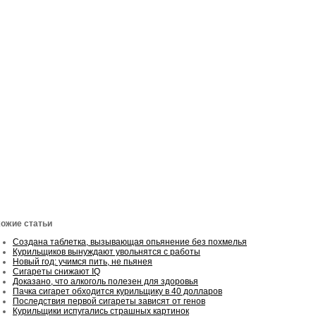
ожие статьи
Создана таблетка, вызывающая опьянение без похмелья
Курильщиков вынуждают увольнятся с работы
Новый год: учимся пить, не пьянея
Сигареты снижают IQ
Доказано, что алкоголь полезен для здоровья
Пачка сигарет обходится курильщику в 40 долларов
Последствия первой сигареты зависят от генов
Курильщики испугались страшных картинок