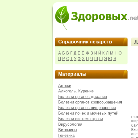
Справочник лекарств
Д
А
Б
В
Г
Д
Е
Ё
Ж
З
И
Й
К
Л
М
Н
О
П
Р
С
Т
У
Ф
Х
Ц
Ч
Ш
Щ
Э
Ю
Я
Материалы
Аптеки
Алкоголь. Курение
Болезни органов дыхания
Болезни органов кровообращения
Болезни органов пищеварения
Болезни почек и мочевых путей
гло
Болезни системы крови
шир
Вирусология
бак
Витамины
Вх
ан
Генетика