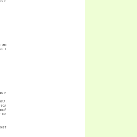
сле
 том
ает
или
ния.
ется
вной
т на
ожет