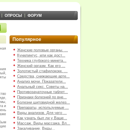
ОПРОСЫ
ФОРУМ
Популярное
ная
Женские половые органы. ...
Кунилингус, или как дост...
Техника глубокого минета...
Женский оргазм. Как его ...
гния
Золотистый стафилококк. ...
ый,
Средства, снижающие арте...
яты
Анализ мочи. Показатели...
Анальный секс. Советы на...
Противозачаточные таблет...
тво
Признаки болезней по вне...
иде,
змы,
Болезни щитовидной желез...
та и
Препараты, используемые ...
чень
Виды анализов. Для чего ...
аже
Как узнать был ли у Ваше...
бым
Массаж. Виды массажа. Вл...
щие
Закаливание. Виды...