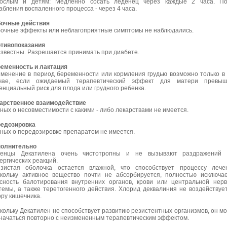
ослым и детям: Медленно сосать леденец через каждые 2 часа. По
абления воспаленного процесса - через 4 часа.
очные действия
очные эффекты или неблагоприятные симптомы не наблюдались.
тивопоказания
звестны. Разрешается принимать при диабете.
еменность и лактация
менение в период беременности или кормления грудью возможно только в
учае, если ожидаемый терапевтический эффект для матери превыш
енциальный риск для плода или грудного ребенка.
арственное взаимодействие
ных о несовместимости с какими - либо лекарствами не имеется.
едозировка
ных о передозировке препаратом не имеется.
олнительно
денцы Декатилена очень чистотропны и не вызывают раздражений 
ергических реакций.
зистая оболочка остается влажной, что способствует процессу лече
кольку активное вещество почти не абсорбируется, полностью исключа
сность балотирования внутренних органов, крови или центральной нер
темы, а также теретогенного действия. Хлорид деквалиния не воздействуе
ру кишечника.
кольку Декатилен не способствует развитию резистентных организмов, он м
начаться повторно с неизмененным терапевтическим эффектом.