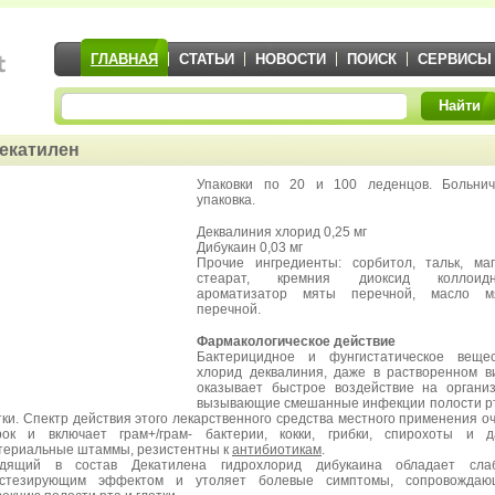
ГЛАВНАЯ
СТАТЬИ
НОВОСТИ
ПОИСК
СЕРВИСЫ
Найти
екатилен
Упаковки по 20 и 100 леденцов. Больнич
упаковка.
Деквалиния хлорид 0,25 мг
Дибукаин 0,03 мг
Прочие ингредиенты: сорбитол, тальк, ма
стеарат, кремния диоксид коллоидн
ароматизатор мяты перечной, масло м
перечной.
Фармакологическое действие
Бактерицидное и фунгистатическое вещес
хлорид деквалиния, даже в растворенном в
оказывает быстрое воздействие на органи
вызывающие смешанные инфекции полости р
тки. Спектр действия этого лекарственного средства местного применения о
ок и включает грам+/грам- бактерии, кокки, грибки, спирохоты и д
териальные штаммы, резистентны к
антибиотикам
.
одящий в состав Декатилена гидрохлорид дибукаина обладает сла
естезирующим эффектом и утоляет болевые симптомы, сопровождаю