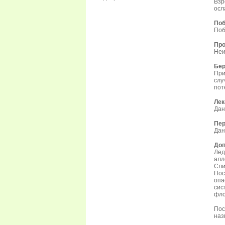
Взр
осл
Поб
Поб
Про
Неи
Бер
При
сл
пот
Лек
Дан
Пер
Дан
Доп
Ле
алл
Сли
Пос
опа
сис
фло
Пос
наз