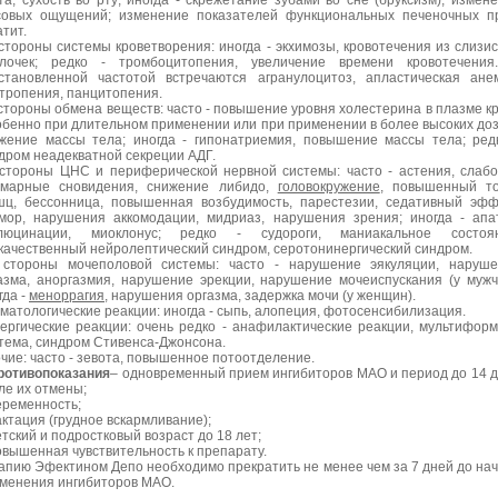
та, сухость во рту; иногда - скрежетание зубами во сне (бруксизм), измен
совых ощущений; изменение показателей функциональных печеночных п
атит.
стороны системы кроветворения: иногда - экхимозы, кровотечения из слизи
лочек; редко - тромбоцитопения, увеличение времени кровотечения
становленной частотой встречаются агранулоцитоз, апластическая ане
тропения, панцитопения.
стороны обмена веществ: часто - повышение уровня холестерина в плазме к
обенно при длительном применении или при применении в более высоких доз
жение массы тела; иногда - гипонатриемия, повышение массы тела; ред
дром неадекватной секреции АДГ.
стороны ЦНС и периферической нервной системы: часто - астения, слабо
марные сновидения, снижение либидо,
головокружение
, повышенный то
ц, бессонница, повышенная возбудимость, парестезии, седативный эфф
мор, нарушения аккомодации, мидриаз, нарушения зрения; иногда - апа
ллюцинации, миоклонус; редко - судороги, маниакальное состоян
качественный нейролептический синдром, серотонинергический синдром.
стороны мочеполовой системы: часто - нарушение эякуляции, наруше
азма, аноргазмия, нарушение эрекции, нарушение мочеиспускания (у мужч
гда -
меноррагия
, нарушения оргазма, задержка мочи (у женщин).
матологические реакции: иногда - сыпь, алопеция, фотосенсибилизация.
ергические реакции: очень редко - анафилактические реакции, мультифор
тема, синдром Стивенса-Джонсона.
чие: часто - зевота, повышенное потоотделение.
ротивопоказания
– одновременный прием ингибиторов МАО и период до 14 
ле их отмены;
еременность;
актация (грудное вскармливание);
етский и подростковый возраст до 18 лет;
овышенная чувствительность к препарату.
апию Эфектином Депо необходимо прекратить не менее чем за 7 дней до на
менения ингибиторов МАО.