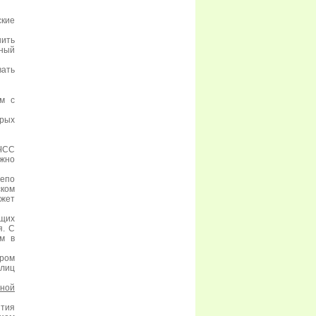
ские
шить
вный
вать
ам с
орых
 ЧСС
ожно
епо
ком
ожет
щих
я. С
м в
дром
 лиц
ной
ития