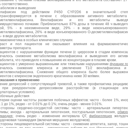
зывание с белками плазмы венлафаксина и его метаболита составляет 2
 соответственно.
аболизм и выведение
нлафаксин под действием P450 CYP2D6 в значительной степ
трансформируется в печени с образованием активного метаболита
сметилвенлафаксина. Венлафаксин и его метаболиты выводя
имущественно почками. Приблизительно 87% дозы в течение 48 ч выводит
ой, 5% - в неизмененном виде, 29% - в виде неконъюгированного
метилвенлафаксина, 26% -в виде конъюгированного О-десметилвенлафакси
- в виде других метаболитов.
макокинетика в особых клинических случаях
раст и пол пациентов не оказывают влияния на фармакокинетичес
аметры препарата.
ациентов с нарушениями функции печени (c циррозом в стадии компенса
ечалось снижение метаболизма венлафаксина и выведения его активн
аболита, что приводило к повышению их концентрации в плазме крови.
ациентов с умеренно выраженными или тяжелыми нарушениями
функции п
мечалось снижение клиренса и увеличение T1/2 венлафаксина и
метилвенлафаксина. Снижение общего клиренса было более выражен
иентов с клиренсом эндогенного креатинина ниже 30 мл/мин.
оказания к применению
ение депрессий с сопутствующей тревогой, а также профилактика рецидиво
. при рекуррентном депрессивном расстройстве (в стационаре ил
улаторных условиях).
обочные действия
терии оценки частоты развития побочных эффектов: часто - более 1%, иног
0.1 до 1%, редко - от 0.01% до 0.1%; очень редко - менее 0.01%.
стороны сердечно-сосудистой системы: часто - артериальная гипертен
ливы; иногда - артериальная гипотензия, постуральная гипотензия,
обмор
икардия
; очень редко - изменение интервала QT,
фибрилляция
желудоч
удочковая тахикардия (включая мерцание желудочков).
стороны пищеварительной системы: часто - снижение аппетита, запор, тошн