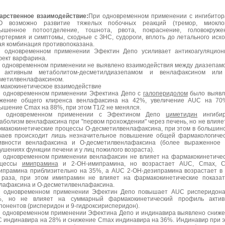
арственное взаимодействие:
При одновременном применении с ингибито
О возможно развитие тяжелых побочных реакций (тремор, миоклон
ышенное потоотделение, тошнота, рвота, покраснение, головокружен
ертермия и симптомы, сходные с ЗНС, судороги, вплоть до летального исхо
ая комбинация противопоказана.
 одновременном применении Эфектин Депо усиливает антикоагуляцион
ект варфарина.
 одновременном применении не выявлено взаимодействия между диазепам
о активным метаболитом-десметилдиазепамом и венлафаксином или
метилвенлафаксином.
макокинетическое взаимодействие
 одновременном применении Эфектина Депо с
галоперидолом
было выявл
жение общего клиренса венлафаксина на 42%, увеличение AUC на 70
ышение Cmax на 88%, при этом T1/2 не менялся.
и одновременном применении с Эфектином Депо
циметидин
ингибир
аболизм венлафаксина при "первом прохождении" через печень, но не влияе
макокинетические процессы О-десметилвенлафаксина, при этом в большин
чаев происходит лишь незначительное повышение общей фармакологиче
ивности венлафаксина и О-десметилвенлафаксина (более выраженное 
ушениях функции печени и у лиц пожилого возраста).
 одновременном применении венлафаксин не влияет на фармакокинетиче
оцессы
имипрамина
и 2-ОН-имипрамина, но возрастает AUC, Cmax, C
ипрамина приблизительно на 35%, а AUC 2-ОН-дезипрамина возрастает в 
 раза, при этом имипрамин не влияет на фармакокинетические показа
лафаксина и О-десметилвенлафаксина.
 одновременном применении Эфектин Депо повышает AUC рисперидона
, но не влияет на суммарный фармакокинетический профиль актив
понентов (рисперидон и 9-гидроксирисперидон).
 одновременном применении Эфектина Депо и индинавира выявлено сниж
 индинавира на 28% и снижение Cmax индинавира на 36%. Индинавир при 