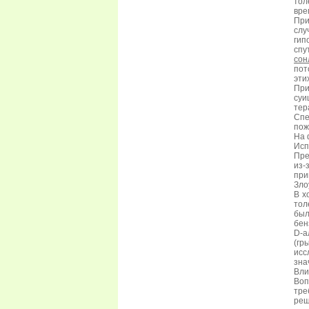
тол
вре
При
слу
гип
спу
сон
пот
эти
При
суи
тер
Спе
пож
На 
Исп
Пре
из-
при
Зло
В х
тол
был
бен
D-а
(гр
исс
зна
Вли
Воп
тре
реш