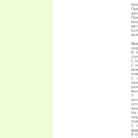
Бер
Пре
дан
При
воп
мет
Есл
воз
Осо
нед
В п
слу
С о
С о
мож
пов
С о
наз
раз
выз
У 
ант
ост
ана
На 
неа
пож
С о
кро
В х