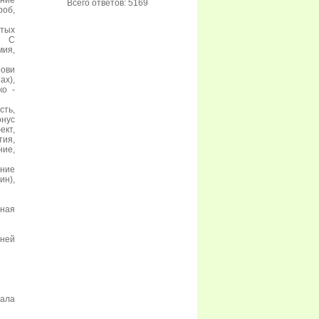
ение
Всего ответов: 5169
роб,
стых
. С
мия,
рови
ах),
ко -
сть,
нус
ект,
тия,
ие,
ние
ин),
мная
дней
чала