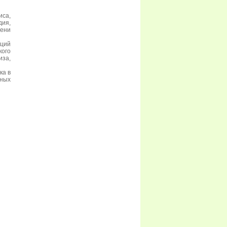
иса,
дия,
пени
кций
кого
иза,
ка в
нных