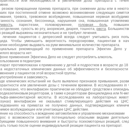
ерантности или необходимости в увеличении дозы препарата с течен
мени.
 резком прекращении приема препарата, при снижении дозы или в некот
чаях при постепенной отмене возможно возникновение следующих симпто
омания, тревога, тревожное возбуждение, повышенная нервная возбудимо
танность сознания, бессонница, нарушения сна, повышенная утомляемо
ливость
, парестезии, головокружение,
головная боль
, повышен
оотделение, сухость во рту, анорексия, диарея, тошнота,
рвота
. Большинств
х реакций выражены незначительно и не требуют лечения.
 лечении пациентов с депрессией всегда следует учитывать риск поп
цида. Чтобы уменьшить вероятность передозировки, пациентам в нач
апии необходимо выдавать на руки минимальное количество препарата.
циальных рекомендаций по применению препарата Эфектин Депо у 
илого возраста нет.
фоне применения Эфектина Депо не следует употреблять алкоголь.
ользование в педиатрии
парат противопоказан к применению у детей и подростков в возрасте до 18
за недостаточных клинических данных об эффективности и безопасности
менения у пациентов этой возрастной группы.
употребление и зависимость
оде клинических испытаний не было выявлено признаков привыкания, разв
ерантности или увеличения дозы с течением времени. В исследованиях in v
о показано, что венлафаксин практически не обладает сродством к опиоидн
зодиазепиновым рецепторам, а также к рецепторам фенциклидина или N-ме
льфа-аминоянтарной кислоты. В исследованиях на лабораторных живо
ызунах) венлафаксин не оказывал стимулирующего действия на ЦНС
ледованиях на приматах не получено данных, подтверждающих клинич
чимое возбуждающее или угнетающее ЦНС действие.
яние на способность к вождению автомобилем и управлению механизмами
рос о возможности занятий потенциально опасными видами деятельно
бующими повышенного внимания и быстроты психомоторных реакций, сле
ать только после оценки индивидуальной реакции пациента на препарат.