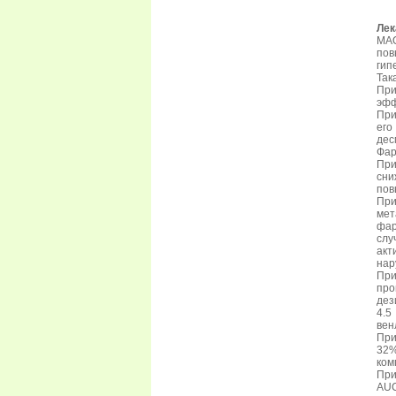
Лек
МА
пов
гип
Так
При
эфф
При
ег
дес
Фар
При
сни
пов
Пр
мет
фар
слу
акт
нар
При
пр
дез
4.5
вен
При
32%
ком
При
AUC