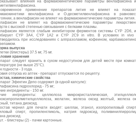
оказывает влияния на фармакокинетические параметры венлафаксина 
метилвенлафаксина.
новременное применение препаратов лития не влияет на показат
макокинетики венлафаксина и О-десметилвенлафаксина в равновес
тоянии, а венлафаксин не влияет на фармакокинетические параметры лития.
лафаксин не влияет на фармакокинетические параметры лекарствен
дств с высокой степенью связывания с белками плазмы.
лафаксин является слабым ингибитором ферментов системы CYP 2D6, 
ибирует CYP 3A4, CYP 1A2 и CYP 2C9 in vitro. В условиях in vivo 
твердилось при исследованиях с алпразоламом, кофеином, карбамазепин
зепамом.
орма выпуска
летки (блистеры) 37.5 мг, 75 мг.
словия хранения
парат следует хранить в сухом недоступном для детей месте при комна
пературе (не выше 25°C).
к годности - 3 года.
овия отпуска из аптек - препарат отпускается по рецепту.
остав, химические свойства
парат Эфектин Депо содержит (в одной капсуле):
лафаксина гидрохлорид - 75 мг;
чие ингредиенты - 150 мг.
очие ингредиенты: целлюлоза микрокристаллическая, этилцеллюло
роксипропилметилцеллюлоза, желатин, железа оксид желтый, железа о
сный, титана диоксид.
остав чернил для печати входят: шеллак, этанол, изопропиловый спирт
иловый спирт, пропиленгликоль, натрия гидроксид, поливинилпирроли
ана диоксид.
шт. - блистеры (2) - пачки картонные.