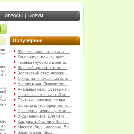
ОПРОСЫ
ФОРУМ
Популярное
ин-
Женские половые органы. ...
tin,
Кунилингус, или как дост...
Техника глубокого минета...
щие
Женский оргазм. Как его ...
ную
Золотистый стафилококк. ...
анты
Средства, снижающие арте...
Анализ мочи. Показатели...
вата
Анальный секс. Советы на...
ьной
Противозачаточные таблет...
а
.
Признаки болезней по вне...
тью
ных
Болезни щитовидной желез...
Препараты, используемые ...
Виды анализов. Для чего ...
ного
Как узнать был ли у Ваше...
та с
Массаж. Виды массажа. Вл...
ина.
Закаливание. Виды...