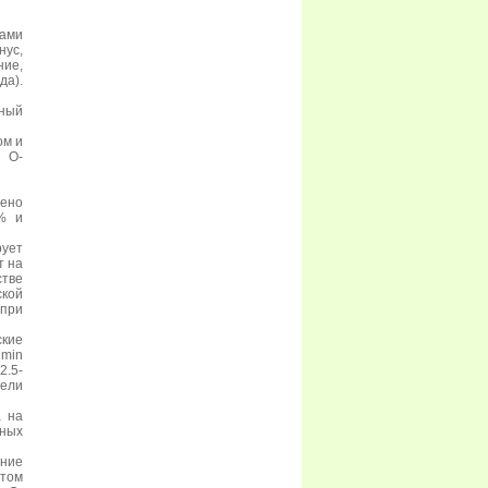
рами
ус,
ие,
да).
ный
ом и
 О-
ено
% и
ует
т на
стве
ской
при
ские
min
2.5-
тели
 на
ных
ение
этом