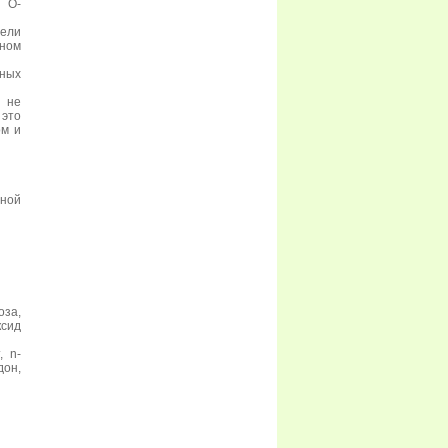
и О-
ели
ном
ных
и не
это
ом и
тной
за,
ксид
, n-
дон,