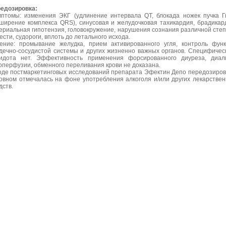
едозировка:
птомы: изменения ЭКГ (удлинение интервала QT, блокада ножек пучка Г
ширение комплекса QRS), синусовая и желудочковая тахикардия, брадикар
ериальная гипотензия, головокружение, нарушения сознания различной сте
ести, судороги, вплоть до летального исхода.
ение: промывание желудка, прием активированного угля, контроль фун
дечно-сосудистой системы и других жизненно важных органов. Специфичес
идота нет. Эффективность применения форсированного диуреза, диал
оперфузии, обменного переливания крови не доказана.
оде постмаркетинговых исследований препарата Эфектин Депо передозиров
овном отмечалась на фоне употребления алкоголя и/или других лекарстве
дств.