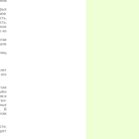
ием
орых
мов:
сть,
сть,
ное
о из
ытки
але
лиц
 лет
 его
ития
itro
ым и
тил-
тных
. В
ески
сти,
дует