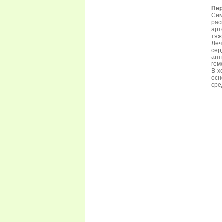
Пер
Сим
рас
арт
тяж
Леч
сер
ант
гем
В х
осн
сре