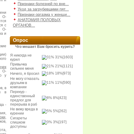
7% и
Признаки болезней по вне...
Уход за загрубевшими пят...
ени
Признаки оргазма у женщи...
 О-
АНАТОМИЯ ПОЛОВЫХ
тся
ся с
ОРГАНОВ...
 О-
на и
Опрос
кие
Что мешает Вам бросить курить?
ции)
Я никогда не
31%
[1603]
ого
курил
Привычка
21%
[1121]
очек
сильнее меня
 О-
18%
[973]
Ничего, я бросил
о у
Не могу отказать
11%
[590]
друзьям в
компании
в, в
Перекур -
и в
единственный
8%
[423]
предлог для
перерыва в раб
да -
Не вижу вреда в
5%
[262]
зия,
курении
оки
,
Сигареты
ков,
3%
[197]
слишком
доступны
ота,