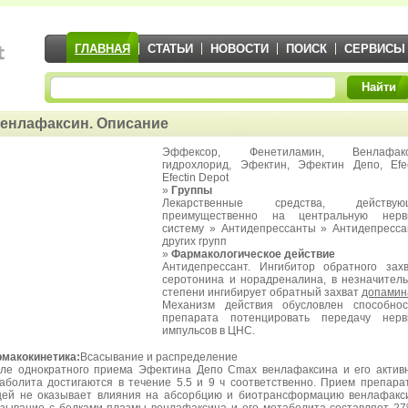
ГЛАВНАЯ
СТАТЬИ
НОВОСТИ
ПОИСК
СЕРВИСЫ
Найти
енлафаксин. Описание
Эффексор, Фенетиламин, Венлафакс
гидрохлорид, Эфектин, Эфектин Депо, Efec
Efectin Depot
»
Группы
Лекарственные средства, действую
преимущественно на центральную нерв
систему » Антидепрессанты » Антидепресс
других групп
»
Фармакологическое действие
Антидепрессант. Ингибитор обратного зах
серотонина и норадреналина, в незначител
степени ингибирует обратный захват
допамин
Механизм действия обусловлен способнос
препарата потенцировать передачу нерв
импульсов в ЦНС.
макокинетика:
Всасывание и распределение
ле однократного приема Эфектина Депо Cmax венлафаксина и его актив
аболита достигаются в течение 5.5 и 9 ч соответственно. Прием препара
ей не оказывает влияния на абсорбцию и биотрансформацию венлафакс