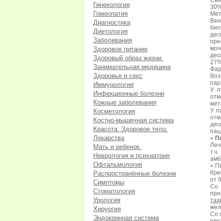
Свя
Гинекология
30%
Гомеопатия
Мет
Ве
Диагностика
био
Диетология
де
Заболевания
пре
моч
Здоровое питание
дес
Здоровый образ жизни.
27%
Занимательная медицина
Фар
Здоровье и секс
Воз
пар
Иммунология
У п
Инфекционные болезни
отм
Кожные заболевания
мет
У п
Косметология
от
Костно-мышечная система
дес
Красота. Здоровое тело.
пац
Лекарства
»
П
Леч
Мать и ребенок.
т.ч
Неврология и психиатрия
амб
Офтальмология
» П
Кри
Распространённые болезни
от 
Симптомы
Со 
Стоматология
при
Урология
тах
жел
Хирургия
Со 
Эндокринная система