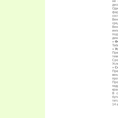
не 
дес
Од
фар
сос
Вен
сре
Вен
инг
под
диа
»
Ф
Таб
»
У
Пре
тем
Сро
Усл
»
С
Пре
вен
про
Пр
гид
кра
В с
бут
тит
14 