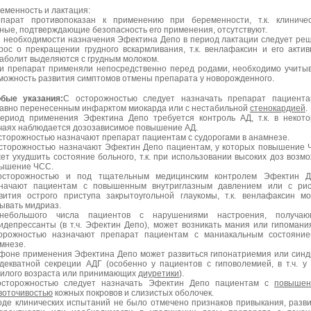
еменность и лактация:
парат противопоказан к применению при беременности, т.к. клиниче
ные, подтверждающие безопасность его применения, отсутствуют.
 необходимости назначения Эфектина Депо в период лактации следует ре
рос о прекращении грудного вскармливания, т.к. венлафаксин и его акти
аболит выделяются с грудным молоком.
и препарат применяли непосредственно перед родами, необходимо учиты
можность развития симптомов отмены препарата у новорожденного.
бые указания:
С осторожностью следует назначать препарат пациент
авно перенесенным инфарктом миокарда или с нестабильной
стенокардией
.
ериод применения Эфектина Депо требуется контроль АД, т.к. в некот
чаях наблюдается дозозависимое повышение АД.
сторожностью назначают препарат пациентам с судорогами в анамнезе.
сторожностью назначают Эфектин Депо пациентам, у которых повышение
ет ухудшить состояние больного, т.к. при использовании высоких доз возм
ышение ЧСС.
сторожностью и под тщательным медицинским контролем Эфектин Д
начают пациентам с повышенным внутриглазным давлением или с рис
вития острого приступа закрытоугольной глаукомы, т.к. венлафаксин м
ывать мидриаз.
небольшого числа пациентов с нарушениями настроения, получаю
идепрессанты (в т.ч. Эфектин Депо), может возникать мания или гипомани
орожностью назначают препарат пациентам с маниакальным состояние
мнезе.
фоне применения Эфектина Депо может развиться гипонатриемия или син
декватной секреции АДГ (особенно у пациентов с гиповолемией, в т.ч. у
илого возраста или принимающих
диуретики
).
сторожностью следует назначать Эфектин Депо пациентам с
повышен
воточивостью
кожных покровов и слизистых оболочек.
оде клинических испытаний не было отмечено признаков привыкания, разв