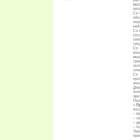
рво
вку
геп
Со 
обо
неу
ней
Со 
(ос
сни
син
Со 
кош
мыш
тре
га
зло
Со 
орг
ино
Дер
Алл
эри
Про
»
П
пос
– б
– л
– д
– п
Тер
при