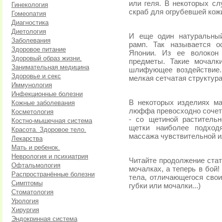
или геля. В некоторых с
Гинекология
скраб для огрубевшей кожи
Гомеопатия
Диагностика
Диетология
И еще один натуральный
Заболевания
рамп. Так называется о
Здоровое питание
Японии. Из ее волокон
Здоровый образ жизни.
предметы. Такие мочалк
Занимательная медицина
шлифующее воздействие.
Здоровье и секс
мелкая сетчатая структура
Иммунология
Инфекционные болезни
В некоторых изделиях ма
Кожные заболевания
люффа превосходно сочета
Косметология
- со щетиной растительн
Костно-мышечная система
щетки наиболее подход
Красота. Здоровое тело.
массажа чувствительной и
Лекарства
Мать и ребенок.
Неврология и психиатрия
Читайте продолжение стат
Офтальмология
мочалках, а теперь в бой!
Распространённые болезни
тела, отличающегося сво
Симптомы
губки или мочалки...)
Стоматология
Урология
Хирургия
Эндокринная система