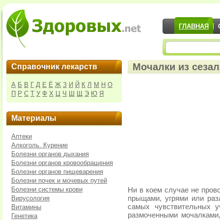
ГЛАВНАЯ
Мочалки из сезал
Справочник лекарств
А
Б
В
Г
Д
Е
Ё
Ж
З
И
Й
К
Л
М
Н
О
П
Р
С
Т
У
Ф
Х
Ц
Ч
Ш
Щ
Э
Ю
Я
Материалы
Аптеки
Алкоголь. Курение
Болезни органов дыхания
Болезни органов кровообращения
Болезни органов пищеварения
Болезни почек и мочевых путей
Болезни системы крови
Ни в коем случае не пров
Вирусология
прыщами, угрями или ра
самых чувствительных у
Витамины
размоченными мочалками
Генетика