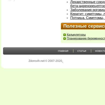
Лекарственные сред
бета-адренорецепто
Заболевания роговиц
Кератит: симптомы, 
Потница. Симптомы,
Полезные серви
Калькуляторы
Планирование беременнос
главная
статьи
новост
Zdorovih.net © 2007-2020
.