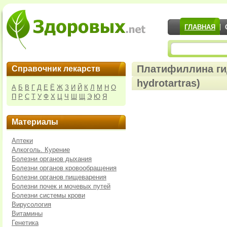
ГЛАВНАЯ
Платифиллина гид
Справочник лекарств
hydrotartras)
А
Б
В
Г
Д
Е
Ё
Ж
З
И
Й
К
Л
М
Н
О
П
Р
С
Т
У
Ф
Х
Ц
Ч
Ш
Щ
Э
Ю
Я
Материалы
Аптеки
Алкоголь. Курение
Болезни органов дыхания
Болезни органов кровообращения
Болезни органов пищеварения
Болезни почек и мочевых путей
Болезни системы крови
Вирусология
Витамины
Генетика