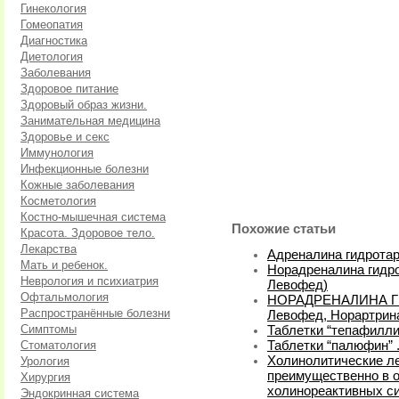
Гинекология
Гомеопатия
Диагностика
Диетология
Заболевания
Здоровое питание
Здоровый образ жизни.
Занимательная медицина
Здоровье и секс
Иммунология
Инфекционные болезни
Кожные заболевания
Косметология
Костно-мышечная система
Похожие статьи
Красота. Здоровое тело.
Лекарства
Адреналина гидротар
Мать и ребенок.
Норадреналина гидро
Неврология и психиатрия
Левофед)
Офтальмология
НОРАДРЕНАЛИНА ГИД
Распространённые болезни
Левофед, Норартрин
Симптомы
Таблетки “тепафилли
Стоматология
Таблетки “палюфин” 
Холинолитические л
Урология
преимущественно в 
Хирургия
холинореактивных с
Эндокринная система