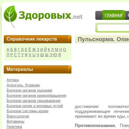
ГЛАВНАЯ
Пульснорма. Опи
Справочник лекарств
А
Б
В
Г
Д
Е
Ё
Ж
З
И
Й
К
Л
М
Н
О
П
Р
С
Т
У
Ф
Х
Ц
Ч
Ш
Щ
Э
Ю
Я
Материалы
Аптеки
Алкоголь. Курение
Болезни органов дыхания
Болезни органов кровообращения
Болезни органов пищеварения
Болезни почек и мочевых путей
достижения положит
Болезни системы крови
поддерживающее лечени
Вирусология
принимают во время еды, 
Витамины
Противопоказания.
Пов
Генетика