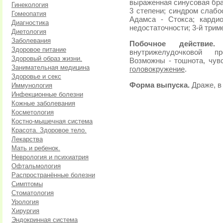
выраженная синусовая бра
Гинекология
3 степени; синдром слабо
Гомеопатия
Адамса - Стокса; карди
Диагностика
недостаточности; 3-й трим
Диетология
Заболевания
Побочное действи
Здоровое питание
внутрижелудочковой п
Здоровый образ жизни.
Возможны - тошнота, чув
Занимательная медицина
головокружение
.
Здоровье и секс
Форма выпуска.
Драже, в
Иммунология
Инфекционные болезни
Кожные заболевания
Косметология
Костно-мышечная система
Красота. Здоровое тело.
Лекарства
Мать и ребенок.
Неврология и психиатрия
Офтальмология
Распространённые болезни
Симптомы
Стоматология
Урология
Хирургия
Эндокринная система