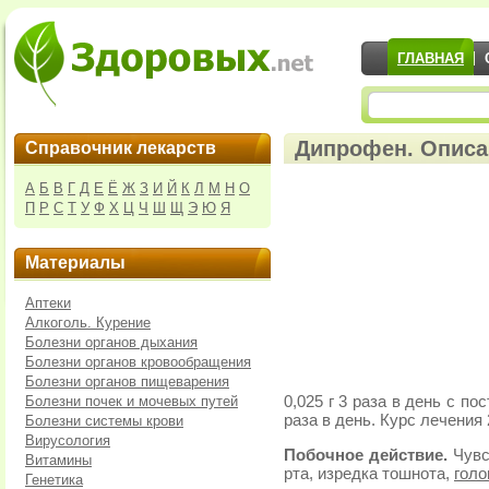
ГЛАВНАЯ
Дипрофен. Описа
Справочник лекарств
А
Б
В
Г
Д
Е
Ё
Ж
З
И
Й
К
Л
М
Н
О
П
Р
С
Т
У
Ф
Х
Ц
Ч
Ш
Щ
Э
Ю
Я
Материалы
Аптеки
Алкоголь. Курение
Болезни органов дыхания
Болезни органов кровообращения
Болезни органов пищеварения
Болезни почек и мочевых путей
0,025 г 3 раза в день с по
раза в день. Курс лечения 
Болезни системы крови
Вирусология
Побочное действие.
Чувс
Витамины
рта, изредка тошнота,
голо
Генетика