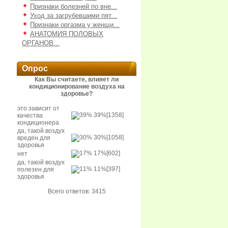
Признаки болезней по вне...
Уход за загрубевшими пят...
Признаки оргазма у женщи...
АНАТОМИЯ ПОЛОВЫХ
ОРГАНОВ...
Опрос
Как Вы считаете, влияет ли
кондиционирование воздуха на
здоровье?
это зависит от
39%
[1358]
качества
кондиционера
да, такой воздух
30%
[1058]
вреден для
здоровья
17%
[602]
нет
да, такой воздух
11%
[397]
полезен для
здоровья
Всего ответов: 3415