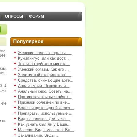
ОПРОСЫ
ФОРУМ
Популярное
е.
Женские половые органы. ...
ее,
Кунилингус, или как дост...
Техника глубокого минета...
зм,
Женский оргазм. Как его ...
ия,
Золотистый стафилококк. ...
Средства, снижающие арте...
Анализ мочи. Показатели...
 3–4
 1–2
Анальный секс. Советы на...
Противозачаточные таблет...
Признаки болезней по вне...
кие
Болезни щитовидной желез...
Препараты, используемые ...
Виды анализов. Для чего ...
е по
Как узнать был ли у Ваше...
Массаж. Виды массажа. Вл...
Закаливание. Виды...