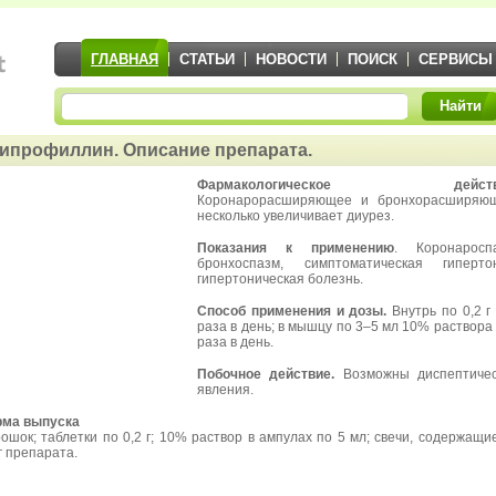
ГЛАВНАЯ
СТАТЬИ
НОВОСТИ
ПОИСК
СЕРВИСЫ
Найти
ипрофиллин. Описание препарата.
Фармакологическое действи
Коронарорасширяющее и бронхорасширяющ
несколько увеличивает диурез.
Показания к применению
. Коронароспа
бронхоспазм, симптоматическая гипертон
гипертоническая болезнь.
Способ применения и дозы.
Внутрь по 0,2 г
раза в день; в мышцу по 3–5 мл 10% раствора
раза в день.
Побочное действие.
Возможны диспептичес
явления.
ма выпуска
ошок; таблетки по 0,2 г; 10% раствор в ампулах по 5 мл; свечи, содержащи
 г препарата.