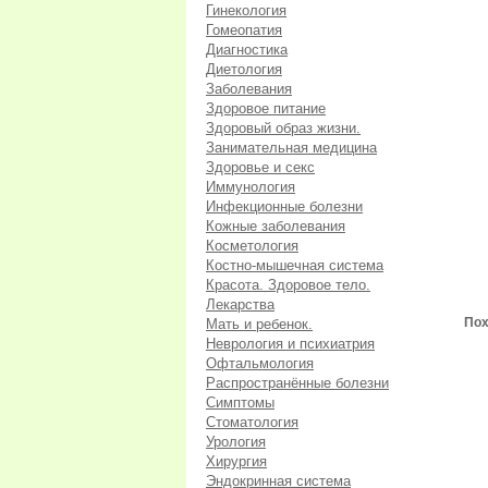
Гинекология
Гомеопатия
Диагностика
Диетология
Заболевания
Здоровое питание
Здоровый образ жизни.
Занимательная медицина
Здоровье и секс
Иммунология
Инфекционные болезни
Кожные заболевания
Косметология
Костно-мышечная система
Красота. Здоровое тело.
Лекарства
Пох
Мать и ребенок.
Неврология и психиатрия
Офтальмология
Распространённые болезни
Симптомы
Стоматология
Урология
Хирургия
Эндокринная система