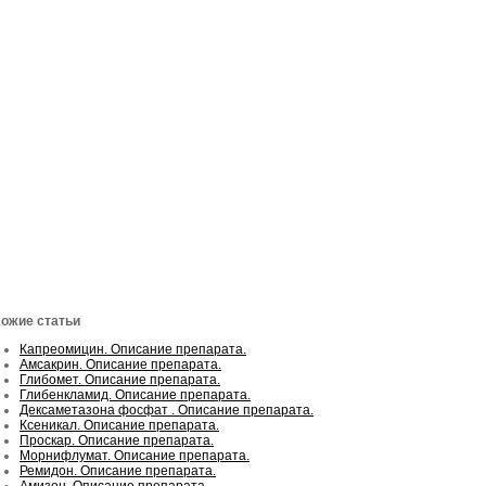
ожие статьи
Капреомицин. Описание препарата.
Амсакрин. Описание препарата.
Глибомет. Описание препарата.
Глибенкламид. Описание препарата.
Дексаметазона фосфат . Описание препарата.
Ксеникал. Описание препарата.
Проскар. Описание препарата.
Морнифлумат. Описание препарата.
Ремидон. Описание препарата.