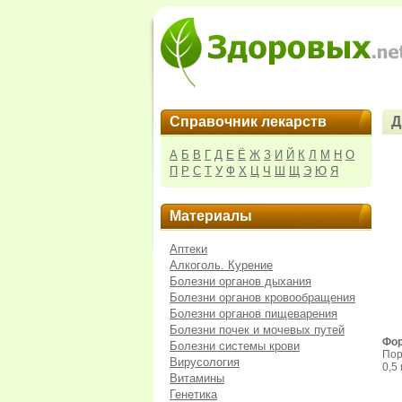
Справочник лекарств
Д
А
Б
В
Г
Д
Е
Ё
Ж
З
И
Й
К
Л
М
Н
О
П
Р
С
Т
У
Ф
Х
Ц
Ч
Ш
Щ
Э
Ю
Я
Материалы
Аптеки
Алкоголь. Курение
Болезни органов дыхания
Болезни органов кровообращения
Болезни органов пищеварения
Болезни почек и мочевых путей
Фор
Болезни системы крови
Пор
Вирусология
0,5
Витамины
Генетика