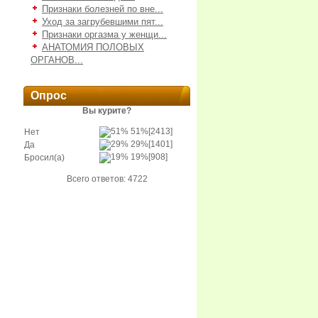
Признаки болезней по вне...
Уход за загрубевшими пят...
Признаки оргазма у женщи...
АНАТОМИЯ ПОЛОВЫХ
ОРГАНОВ...
Опрос
Вы курите?
51%
[2413]
Нет
29%
[1401]
Да
19%
[908]
Бросил(а)
Всего ответов: 4722