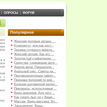
ОПРОСЫ
ФОРУМ
Популярное
рого
Женские половые органы. ...
его
Кунилингус, или как дост...
кое
Техника глубокого минета...
бое
Женский оргазм. Как его ...
Золотистый стафилококк. ...
та и
Средства, снижающие арте...
яся
дные
Анализ мочи. Показатели...
Анальный секс. Советы на...
лым
Противозачаточные таблет...
ь с
Признаки болезней по вне...
чная
Болезни щитовидной желез...
Препараты, используемые ...
ать
Виды анализов. Для чего ...
Как узнать был ли у Ваше...
пи,
Массаж. Виды массажа. Вл...
Закаливание. Виды...