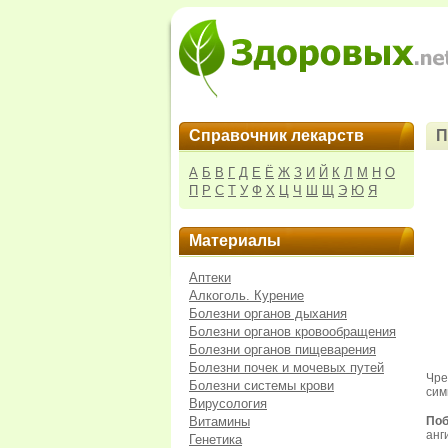
Справочник лекарств
П
А
Б
В
Г
Д
Е
Ё
Ж
З
И
Й
К
Л
М
Н
О
П
Р
С
Т
У
Ф
Х
Ц
Ч
Ш
Щ
Э
Ю
Я
Материалы
Аптеки
Алкоголь. Курение
Болезни органов дыхания
Болезни органов кровообращения
Болезни органов пищеварения
Болезни почек и мочевых путей
Чре
Болезни системы крови
сим
Вирусология
Витамины
По
анг
Генетика