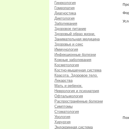
Гинекология
Про
Гомеопатия
Диагностика
Фор
Диетология
Усл
Заболевания
Здоровое питание
Здоровый образ жизни.
Занимательная медицина
Здоровье и секс
Иммунология
Инфекционные болезни
Кожные заболевания
Косметология
Костно-мышечная система
Красота. Здоровое тело.
Лекарства
Мать и ребенок.
Неврология и психиатрия
Офтальмология
Распространённые болезни
Симптомы
Стоматология
Урология
Пох
Хирургия
Эндокринная система