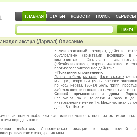
ГЛАВНАЯ
СТАТЬИ
НОВОСТИ
ПОИСК
СЕРВИСЫ
Найти
анадол экстра (Дарвал).Описание.
Комбинированный препарат, действие кото
обусловлено свойствами входящих в н
компонентов. Оказывает анальгетичес
(обезболивающее), жаропонижающее и сла
противовоспалительное действие.
»
Показания к применению
Головная боль
,
мигрень
,
боли в костях
скеле
мышцах,
невралгия
(боль, распространяюща
по ходу нерва), зубная боль, грипп, просту
заболевания, повышенная температура тела.
Способ применения и дозы
. Взрос
назначают по 2 таблетки 4 раза в ден
интервалом не менее 4 ч. Максимальная суто
доза - 8 таблеток.
змерный прием кофе или чая одновременно с препаратом может вызв
птомы передозировки.
бочное действие.
Аллергические реакции в виде кожной сы
ионевротического отека, крапивницы.