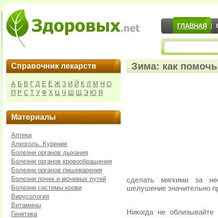
ГЛАВНАЯ
Зима: как помоч
Справочник лекарств
А
Б
В
Г
Д
Е
Ё
Ж
З
И
Й
К
Л
М
Н
О
П
Р
С
Т
У
Ф
Х
Ц
Ч
Ш
Щ
Э
Ю
Я
Материалы
Аптеки
Алкоголь. Курение
Болезни органов дыхания
Болезни органов кровообращения
Болезни органов пищеварения
Болезни почек и мочевых путей
сделать мягкими за не
Болезни системы крови
шелушение значительно пр
Вирусология
Витамины
Никогда не облизывайте 
Генетика