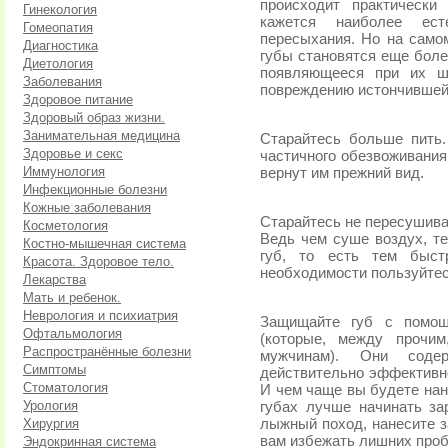
происходит практически
Гинекология
кажется наиболее ес
Гомеопатия
пересыхания. Но на само
Диагностика
губы становятся еще боле
Диетология
появляющееся при их ш
Заболевания
повреждению истончившей
Здоровое питание
Здоровый образ жизни.
Занимательная медицина
Старайтесь больше пить.
Здоровье и секс
частичного обезвоживания.
Иммунология
вернут им прежний вид.
Инфекционные болезни
Кожные заболевания
Старайтесь не пересушива
Косметология
Ведь чем суше воздух, т
Костно-мышечная система
губ, то есть тем быст
Красота. Здоровое тело.
необходимости пользуйте
Лекарства
Мать и ребенок.
Неврология и психиатрия
Защищайте губ с помощ
Офтальмология
(которые, между прочи
Распространённые болезни
мужчинам). Они соде
Симптомы
действительно эффективн
Стоматология
И чем чаще вы будете нано
Урология
губах лучше начинать за
Хирургия
лыжный поход, нанесите 
вам избежать лишних проб
Эндокринная система