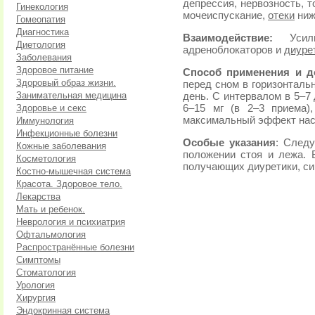
депрессия, нервозность, т
Гинекология
мочеиспускание,
отеки
ниж
Гомеопатия
Диагностика
Взаимодействие:
Усили
Диетология
адреноблокаторов и
диуре
Заболевания
Здоровое питание
Способ применения и д
Здоровый образ жизни.
перед сном в горизонталь
Занимательная медицина
день. С интервалом в 5–7
Здоровье и секс
6–15 мг (в 2–3 приема)
максимальный эффект наст
Иммунология
Инфекционные болезни
Особые указания
: Следу
Кожные заболевания
положении стоя и лежа. 
Косметология
получающих диуретики, си
Костно-мышечная система
Красота. Здоровое тело.
Лекарства
Мать и ребенок.
Неврология и психиатрия
Офтальмология
Распространённые болезни
Симптомы
Стоматология
Урология
Хирургия
Эндокринная система