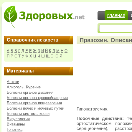
ГЛАВНАЯ
Празозин. Описан
Справочник лекарств
А
Б
В
Г
Д
Е
Ё
Ж
З
И
Й
К
Л
М
Н
О
П
Р
С
Т
У
Ф
Х
Ц
Ч
Ш
Щ
Э
Ю
Я
Материалы
Аптеки
Алкоголь. Курение
Болезни органов дыхания
Болезни органов кровообращения
Болезни органов пищеварения
Болезни почек и мочевых путей
Гипонатриемия.
Болезни системы крови
Побочные действия:
Фен
Вирусология
ортостатическом полож
Витамины
сердцебиение), расстр
Генетика