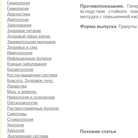
Гинекология
Противопоказания.
Гипер
Гомеопатия
вследствие стойкого по
Диагностика
желудка с повышенной ки
Диетология
Заболевания
Форма выпуска
. Гранулы 
Здоровое питание
Здоровый образ жизни.
Занимательная медицина
Здоровье и секс
Иммунология
Инфекционные болезни
Кожные заболевания
Косметология
Костно-мышечная система
Красота. Здоровое тело.
Лекарства
Мать и ребенок.
Неврология и психиатрия
Офтальмология
Распространённые болезни
Симптомы
Стоматология
Урология
Хирургия
Похожие статьи
Эндокринная система