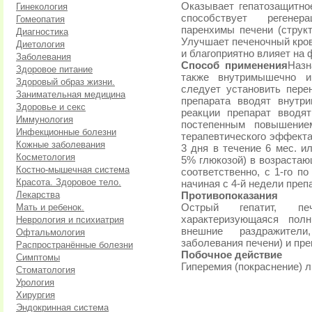
Оказывает гепатозащитно
Гинекология
способствует регенер
Гомеопатия
паренхимы печени (струк
Диагностика
Улучшает печеночный кров
Диетология
и благоприятно влияет на 
Заболевания
Способ применения
Назн
Здоровое питание
также внутримышечно и
Здоровый образ жизни.
следует установить перен
Занимательная медицина
препарата вводят внутр
Здоровье и секс
реакции препарат вводя
Иммунология
постепенным повышение
Инфекционные болезни
терапевтического эффекта
Кожные заболевания
3 дня в течение 6 мес. и
Косметология
5% глюкозой) в возрастающих
Костно-мышечная система
соответственно, с 1-го по
Красота. Здоровое тело.
начиная с 4-й недели преп
Лекарства
Противопоказания
Мать и ребенок.
Острый гепатит, пе
характеризующаяся пол
Неврология и психиатрия
внешние раздражители
Офтальмология
заболевания печени) и пр
Распространённые болезни
Побочное действие
Симптомы
Гиперемия (покраснение) л
Стоматология
Урология
Хирургия
Эндокринная система