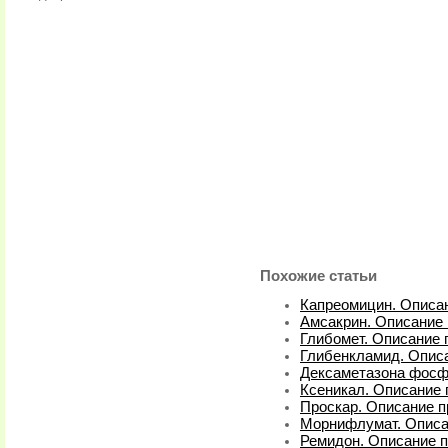
Похожие статьи
Капреомицин. Описан
Амсакрин. Описание 
Глибомет. Описание 
Глибенкламид. Описа
Дексаметазона фосфа
Ксеникал. Описание 
Проскар. Описание п
Морнифлумат. Описа
Ремидон. Описание п