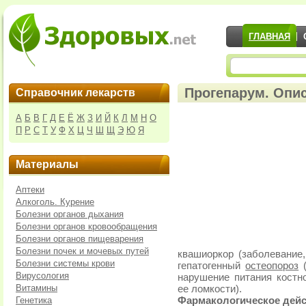
ГЛАВНАЯ
Прогепарум. Опис
Справочник лекарств
А
Б
В
Г
Д
Е
Ё
Ж
З
И
Й
К
Л
М
Н
О
П
Р
С
Т
У
Ф
Х
Ц
Ч
Ш
Щ
Э
Ю
Я
Материалы
Аптеки
Алкоголь. Курение
Болезни органов дыхания
Болезни органов кровообращения
Болезни органов пищеварения
Болезни почек и мочевых путей
квашиоркор (заболевание,
Болезни системы крови
гепатогенный
остеопороз
(
Вирусология
нарушение питания костн
Витамины
ее ломкости).
Генетика
Фармакологическое дейс