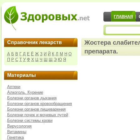
ГЛАВНАЯ
Жостера слабите
Справочник лекарств
препарата.
А
Б
В
Г
Д
Е
Ё
Ж
З
И
Й
К
Л
М
Н
О
П
Р
С
Т
У
Ф
Х
Ц
Ч
Ш
Щ
Э
Ю
Я
Материалы
Аптеки
Алкоголь. Курение
Болезни органов дыхания
Болезни органов кровообращения
Болезни органов пищеварения
Болезни почек и мочевых путей
Болезни системы крови
Вирусология
Витамины
Генетика