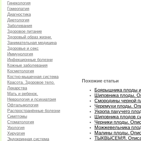
Гинекология
Гомеопатия
Диагностика
Диетология
Заболевания
Здоровое питание
Здоровый образ жизни.
Занимательная медицина
Здоровье и секс
Иммунология
Инфекционные болезни
Кожные заболевания
Косметология
Костно-мышечная система
Похожие статьи
Красота. Здоровое тело.
Лекарства
Боярышника плоды и 
Мать и ребенок.
Шиповника плоды. О
Неврология и психиатрия
Смородины черной п
Офтальмология
Черемухи плоды. Опи
Распространённые болезни
Укропа пахучего пло
Симптомы
Шиповника плодов си
Стоматология
Черники плоды. Опис
Можжевельника плод
Урология
Малины плоды. Опис
Хирургия
ТЫКВЫСЕМЯ. Описан
Эндокринная система