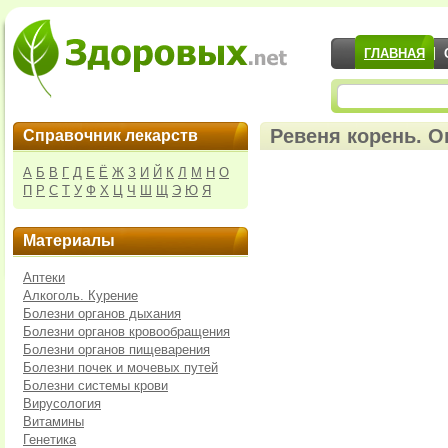
ГЛАВНАЯ
Ревеня корень. О
Справочник лекарств
А
Б
В
Г
Д
Е
Ё
Ж
З
И
Й
К
Л
М
Н
О
П
Р
С
Т
У
Ф
Х
Ц
Ч
Ш
Щ
Э
Ю
Я
Материалы
Аптеки
Алкоголь. Курение
Болезни органов дыхания
Болезни органов кровообращения
Болезни органов пищеварения
Болезни почек и мочевых путей
Болезни системы крови
Вирусология
Витамины
Генетика