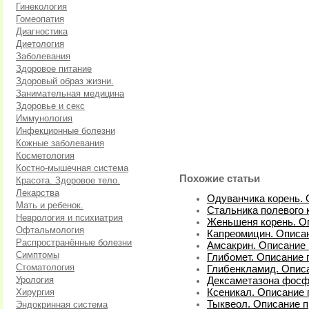
Гинекология
Гомеопатия
Диагностика
Диетология
Заболевания
Здоровое питание
Здоровый образ жизни.
Занимательная медицина
Здоровье и секс
Иммунология
Инфекционные болезни
Кожные заболевания
Косметология
Костно-мышечная система
Похожие статьи
Красота. Здоровое тело.
Лекарства
Одуванчика корень. 
Мать и ребенок.
Стальника полевого 
Неврология и психиатрия
Женьшеня корень. Оп
Офтальмология
Капреомицин. Описан
Распространённые болезни
Амсакрин. Описание 
Симптомы
Глибомет. Описание 
Стоматология
Глибенкламид. Описа
Урология
Дексаметазона фосфа
Хирургия
Ксеникал. Описание 
Тыквеол. Описание п
Эндокринная система