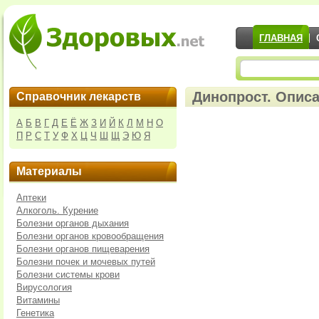
ГЛАВНАЯ
Динопрост. Описа
Справочник лекарств
А
Б
В
Г
Д
Е
Ё
Ж
З
И
Й
К
Л
М
Н
О
П
Р
С
Т
У
Ф
Х
Ц
Ч
Ш
Щ
Э
Ю
Я
Материалы
Аптеки
Алкоголь. Курение
Болезни органов дыхания
Болезни органов кровообращения
Болезни органов пищеварения
Болезни почек и мочевых путей
Болезни системы крови
Вирусология
Витамины
Генетика