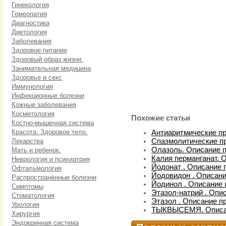
Гинекология
Гомеопатия
Диагностика
Диетология
Заболевания
Здоровое питание
Здоровый образ жизни.
Занимательная медицина
Здоровье и секс
Иммунология
Инфекционные болезни
Кожные заболевания
Косметология
Похожие статьи
Костно-мышечная система
Красота. Здоровое тело.
Антиаритмические п
Лекарства
Спазмолитические п
Олазоль. Описание п
Мать и ребенок.
Калия перманганат. 
Неврология и психиатрия
Йодонат . Описание 
Офтальмология
Йодовидон . Описани
Распространённые болезни
Йодинол . Описание 
Симптомы
Этазол-натрий . Опи
Стоматология
Этазол . Описание п
Урология
ТЫКВЫСЕМЯ. Описан
Хирургия
Эндокринная система