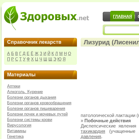
ГЛАВНАЯ
Лизурид (Лисенил
Справочник лекарств
А
Б
В
Г
Д
Е
Ё
Ж
З
И
Й
К
Л
М
Н
О
П
Р
С
Т
У
Ф
Х
Ц
Ч
Ш
Щ
Э
Ю
Я
Материалы
Аптеки
Алкоголь. Курение
Болезни органов дыхания
Болезни органов кровообращения
Болезни органов пищеварения
Болезни почек и мочевых путей
патологической лактации 
Болезни системы крови
»
Побочные действия
Вирусология
Диспепсические явления 
Витамины
тахикардия
(учащенные 
Генетика
давления
.