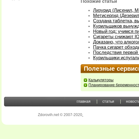
Похожие статьи
Лизурид (Лисенил, М
Метисергид (Дезерил
Создана таблетка, 
Курильщиков вынужд
Новый год: учимся пи
Сигареты снижают I
Доказано, что алког
Пачка сигарет обход
Последствия первой 
Курильщики испугал
Полезные серви
Калькуляторы
Планирование беременнос
главная
статьи
новост
Zdorovih.net © 2007-2020
.