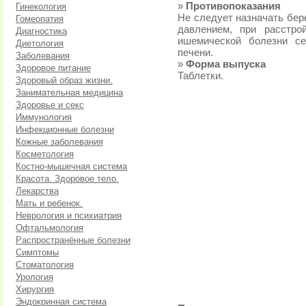
»
Противопоказания
Гинекология
Не следует назначать бе
Гомеопатия
давлением, при расстро
Диагностика
ишемической болезни с
Диетология
печени.
Заболевания
»
Форма выпуска
Здоровое питание
Таблетки.
Здоровый образ жизни.
Занимательная медицина
Здоровье и секс
Иммунология
Инфекционные болезни
Кожные заболевания
Косметология
Костно-мышечная система
Красота. Здоровое тело.
Лекарства
Мать и ребенок.
Неврология и психиатрия
Офтальмология
Распространённые болезни
Симптомы
Стоматология
Урология
Хирургия
Эндокринная система