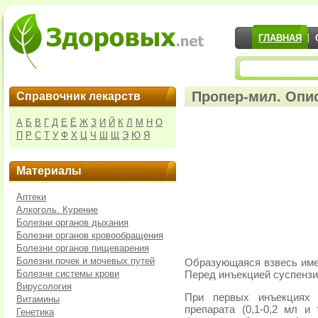
ГЛАВНАЯ
Пропер-мил. Опи
Справочник лекарств
А
Б
В
Г
Д
Е
Ё
Ж
З
И
Й
К
Л
М
Н
О
П
Р
С
Т
У
Ф
Х
Ц
Ч
Ш
Щ
Э
Ю
Я
Материалы
Аптеки
Алкоголь. Курение
Болезни органов дыхания
Болезни органов кровообращения
Болезни органов пищеварения
Болезни почек и мочевых путей
Образующаяся взвесь име
Болезни системы крови
Перед инъекцией суспензи
Вирусология
При первых инъекциях
Витамины
препарата (0,1-0,2 мл и 
Генетика