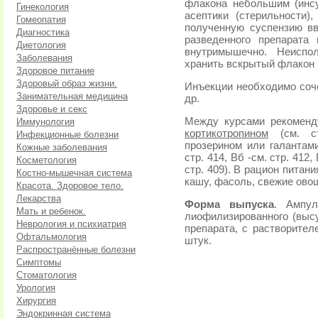
флакона небольшим (инс
Гинекология
асептики (стерильности)
Гомеопатия
полученную суспензию вв
Диагностика
разведенного препарата
Диетология
внутримышечно. Неиспо
Заболевания
хранить вскрытый флакон 
Здоровое питание
Здоровый образ жизни.
Инъекции необходимо соче
Занимательная медицина
др.
Здоровье и секс
Между курсами рекоменд
Иммунология
кортикотропином
(см. стр
Инфекционные болезни
прозерином или галантамин
Кожные заболевания
стр. 414, Вб -см. стр. 412,
Косметология
стр. 409). В рацион питан
Костно-мышечная система
кашу, фасоль, свежие ово
Красота. Здоровое тело.
Лекарства
Форма выпуска
. Ампу
Мать и ребенок.
лиофилизированного (выс
Неврология и психиатрия
препарата, с растворител
Офтальмология
штук.
Распространённые болезни
Симптомы
Стоматология
Урология
Хирургия
Эндокринная система