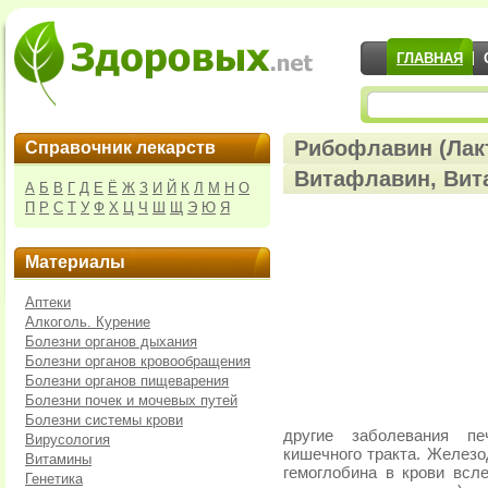
ГЛАВНАЯ
Рибофлавин (Лак
Справочник лекарств
Витафлавин, Вита
А
Б
В
Г
Д
Е
Ё
Ж
З
И
Й
К
Л
М
Н
О
П
Р
С
Т
У
Ф
Х
Ц
Ч
Ш
Щ
Э
Ю
Я
Материалы
Аптеки
Алкоголь. Курение
Болезни органов дыхания
Болезни органов кровообращения
Болезни органов пищеварения
Болезни почек и мочевых путей
Болезни системы крови
другие заболевания пе
Вирусология
кишечного тракта. Желез
Витамины
гемоглобина в крови всл
Генетика