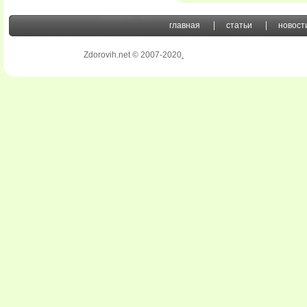
главная
статьи
новост
Zdorovih.net © 2007-2020
.