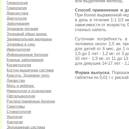
или выделения железа).
Гинекология
Гомеопатия
Способ применения и д
Диагностика
При более выраженной нед
Диетология
в день в течение 1-1 1/2 ме
Заболевания
зависимости от возраста; 
Здоровое питание
глазных капель.
Здоровый образ жизни.
Суточная потребность в
Занимательная медицина
человека около 2,5 мг, п
Здоровье и секс
для детей от 6 мес. до 1 го
Иммунология
1,5 до 2 лет - 1,2 мг; от 3 д
Инфекционные болезни
10 лет - 1,9 мг; от 11 до 1
Кожные заболевания
для девушек 14-17 лет - 2,2
Косметология
Костно-мышечная система
Форма выпуска.
Порошок
Красота. Здоровое тело.
таблетки по 0,01 г с риской
Лекарства
Мать и ребенок.
Неврология и психиатрия
Офтальмология
Распространённые болезни
Симптомы
Стоматология
Урология
Хирургия
Эндокринная система