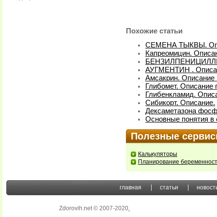
Похожие статьи
СЕМЕНА ТЫКВЫ. Оп
Капреомицин. Описан
БЕНЗИЛПЕНИЦИЛЛИН
АУГМЕНТИН . Описа
Амсакрин. Описание 
Глибомет. Описание 
Глибенкламид. Описа
Сибикорт. Описание.
Дексаметазона фосфа
Основные понятия в 
Полезные серви
Калькуляторы
Планирование беременнос
главная
статьи
новост
Zdorovih.net © 2007-2020
.