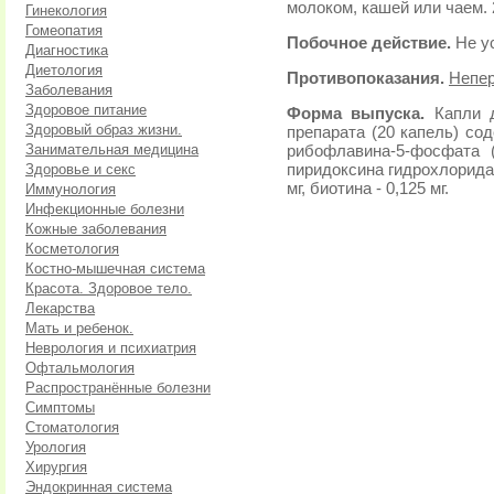
молоком, кашей или чаем. 
Гинекология
Гомеопатия
Побочное действие.
Не у
Диагностика
Диетология
Противопоказания.
Непер
Заболевания
Здоровое питание
Форма выпуска.
Капли д
Здоровый образ жизни.
препарата (20 капель) сод
Занимательная медицина
рибофлавина-5-фосфата (в
Здоровье и секс
пиридоксина гидрохлорида (
мг, биотина - 0,125 мг.
Иммунология
Инфекционные болезни
Кожные заболевания
Косметология
Костно-мышечная система
Красота. Здоровое тело.
Лекарства
Мать и ребенок.
Неврология и психиатрия
Офтальмология
Распространённые болезни
Симптомы
Стоматология
Урология
Хирургия
Эндокринная система