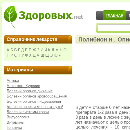
ГЛАВНАЯ
Полибион н . Опи
Справочник лекарств
А
Б
В
Г
Д
Е
Ё
Ж
З
И
Й
К
Л
М
Н
О
П
Р
С
Т
У
Ф
Х
Ц
Ч
Ш
Щ
Э
Ю
Я
Материалы
Аптеки
Алкоголь. Курение
Болезни органов дыхания
Болезни органов кровообращения
Болезни органов пищеварения
Болезни почек и мочевых путей
и детям старше 6 лет наз
Болезни системы крови
препарата 1-2 раза в день
Вирусология
3 раза в день в ложке с 
лет назначают с целью про
Витамины
целью лечения - 10 кап
Генетика