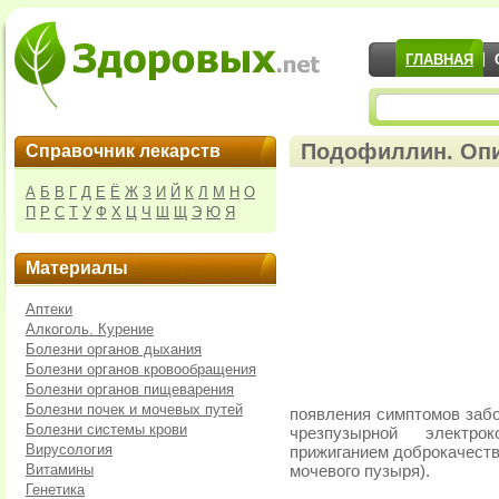
ГЛАВНАЯ
Подофиллин. Опи
Справочник лекарств
А
Б
В
Г
Д
Е
Ё
Ж
З
И
Й
К
Л
М
Н
О
П
Р
С
Т
У
Ф
Х
Ц
Ч
Ш
Щ
Э
Ю
Я
Материалы
Аптеки
Алкоголь. Курение
Болезни органов дыхания
Болезни органов кровообращения
Болезни органов пищеварения
Болезни почек и мочевых путей
появления симптомов забо
Болезни системы крови
чрезпузырной электрок
Вирусология
прижиганием доброкачеств
Витамины
мочевого пузыря).
Генетика