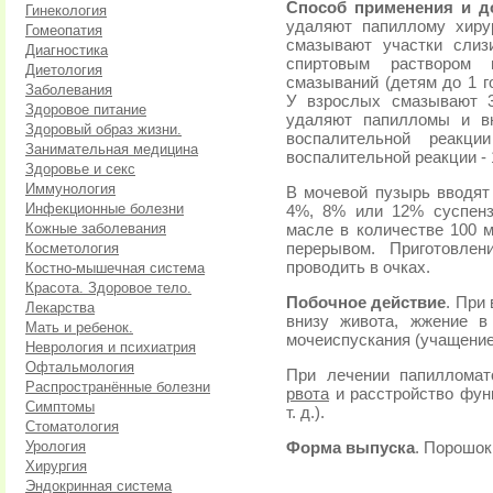
Способ применения и д
Гинекология
удаляют папиллому хиру
Гомеопатия
смазывают участки слиз
Диагностика
спиртовым раствором 
Диетология
смазываний (детям до 1 г
Заболевания
У взрослых смазывают 3
Здоровое питание
удаляют папилломы и вн
Здоровый образ жизни.
воспалительной реакци
Занимательная медицина
воспалительной реакции - 1
Здоровье и секс
Иммунология
В мочевой пузырь вводят 
Инфекционные болезни
4%, 8% или 12% суспенз
Кожные заболевания
масле в количестве 100 м
Косметология
перерывом. Приготовлен
проводить в очках.
Костно-мышечная система
Красота. Здоровое тело.
Побочное действие
. При
Лекарства
внизу живота, жжение в
Мать и ребенок.
мочеиспускания (учащение
Неврология и психиатрия
Офтальмология
При лечении папилломат
Распространённые болезни
рвота
и расстройство функ
Симптомы
т. д.).
Стоматология
Урология
Форма выпуска
. Порошок.
Хирургия
Эндокринная система