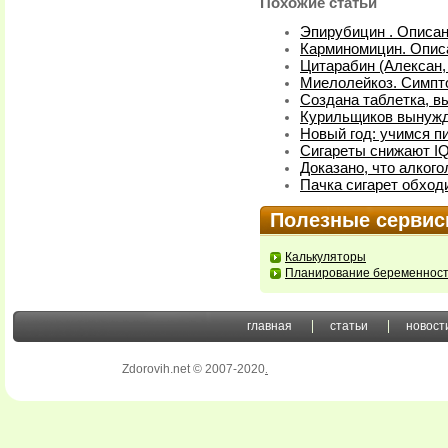
Похожие статьи
Эпирубицин . Описан
Карминомицин. Опис
Цитарабин (Алексан,
Миелолейкоз. Симпт
Создана таблетка, 
Курильщиков вынужд
Новый год: учимся пи
Сигареты снижают I
Доказано, что алког
Пачка сигарет обход
Полезные серви
Калькуляторы
Планирование беременнос
главная
статьи
новост
Zdorovih.net © 2007-2020
.