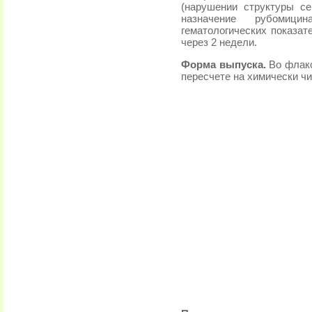
(нарушении структуры с
назначение рубомици
гематологических показат
через 2 недели.
Форма выпуска.
Во флакон
пересчете на химически ч