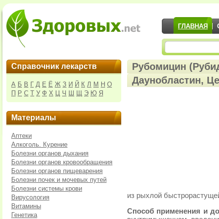
ГЛАВНАЯ
Рубомицин (Руби
Справочник лекарств
Даунобластин, Це
А
Б
В
Г
Д
Е
Ё
Ж
З
И
Й
К
Л
М
Н
О
П
Р
С
Т
У
Ф
Х
Ц
Ч
Ш
Щ
Э
Ю
Я
Материалы
Аптеки
Алкоголь. Курение
Болезни органов дыхания
Болезни органов кровообращения
Болезни органов пищеварения
Болезни почек и мочевых путей
Болезни системы крови
из рыхлой быстрорастущей
Вирусология
Витамины
Способ применения и до
Генетика