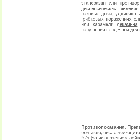
этаперазин или противо
диспепсических явлений
разовые дозы, удлиняют и
грибковых поражениях сл
или карамели
декамина
нарушения сердечной деят
Противопоказания
. Преп
больного, числе лейкоцито
9 /л (за исключением лейк