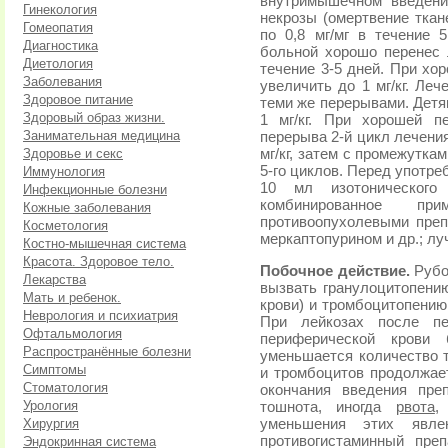
внутримышечном введени
Гинекология
некрозы (омертвение ткан
Гомеопатия
по 0,8 мг/мг в течение 
Диагностика
больной хорошо перенес л
Диетология
течение 3-5 дней. При хо
Заболевания
увеличить до 1 мг/кг. Ле
Здоровое питание
теми же перерывами. Детя
Здоровый образ жизни.
1 мг/кг. При хорошей п
Занимательная медицина
перерыва 2-й цикл лечения
Здоровье и секс
мг/кг, затем с промежуткам
5-го циклов. Перед употр
Иммунология
10 мл изотонического
Инфекционные болезни
комбинированное п
Кожные заболевания
противоопухолевыми пре
Косметология
меркаптопурином и др.; лу
Костно-мышечная система
Красота. Здоровое тело.
Побочное действие.
Рубо
Лекарства
вызвать гранулоцитопени
Мать и ребенок.
крови) и тромбоцитопению
Неврология и психиатрия
При лейкозах после пе
Офтальмология
периферической крови 
Распространённые болезни
уменьшается количество 
Симптомы
и тромбоцитов продолжает
Стоматология
окончания введения пре
Урология
тошнота, иногда
рвота
Хирургия
уменьшения этих явл
противогистаминный пре
Эндокринная система