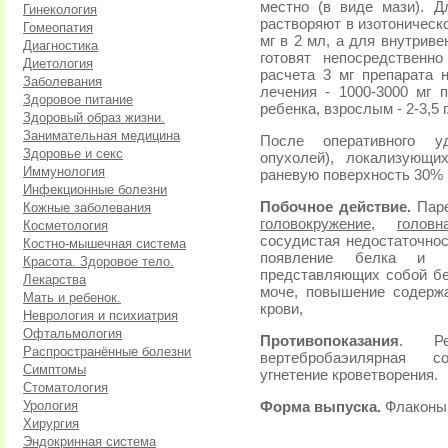
местно (в виде мази). 
Гинекология
растворяют в изотоническ
Гомеопатия
мг в 2 мл, а для внутриве
Диагностика
готовят непосредственн
Диетология
расчета 3 мг препарата 
Заболевания
лечения - 1000-3000 мг 
Здоровое питание
ребенка, взрослым - 2-3,5 г
Здоровый образ жизни.
Занимательная медицина
После оперативного уд
Здоровье и секс
опухолей), локализующи
Иммунология
раневую поверхность 30% м
Инфекционные болезни
Побочное действие.
Паре
Кожные заболевания
головокружение
,
голов
Косметология
сосудистая недостаточнос
Костно-мышечная система
появление белка и ц
Красота. Здоровое тело.
представляющих собой бе
Лекарства
моче, повышение содерж
Мать и ребенок.
крови,
Неврология и психиатрия
Офтальмология
Противопоказания
. Ре
Распространённые болезни
вертебробаэилярная со
Симптомы
угнетение кроветворения.
Стоматология
Урология
Форма выпуска.
Флаконы п
Хирургия
Эндокринная система