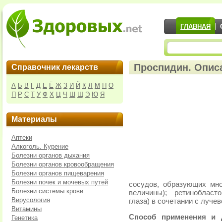
ГЛАВНАЯ
Проспидин. Описа
Справочник лекарств
А
Б
В
Г
Д
Е
Ё
Ж
З
И
Й
К
Л
М
Н
О
П
Р
С
Т
У
Ф
Х
Ц
Ч
Ш
Щ
Э
Ю
Я
Материалы
Аптеки
Алкоголь. Курение
Болезни органов дыхания
Болезни органов кровообращения
Болезни органов пищеварения
Болезни почек и мочевых путей
сосудов, образующих мн
Болезни системы крови
величины); ретинобласт
Вирусология
глаза) в сочетании с лучев
Витамины
Способ применения и 
Генетика