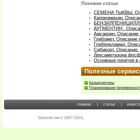
Похожие статьи
СЕМЕНА ТЫКВЫ. Оп
Капреомицин. Описан
БЕНЗИЛПЕНИЦИЛЛИН
АУГМЕНТИН . Описа
Амсакрин. Описание 
Глибомет. Описание 
Глибенкламид. Описа
Сибикорт. Описание.
Дексаметазона фосфа
Основные понятия в 
Полезные серви
Калькуляторы
Планирование беременнос
главная
статьи
новост
Zdorovih.net © 2007-2020
.