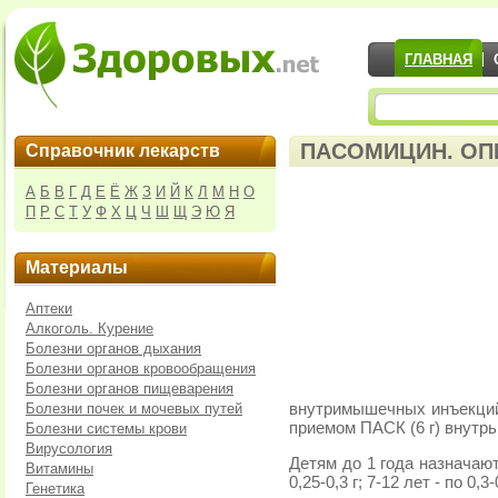
ГЛАВНАЯ
ПАСОМИЦИН. ОП
Справочник лекарств
А
Б
В
Г
Д
Е
Ё
Ж
З
И
Й
К
Л
М
Н
О
П
Р
С
Т
У
Ф
Х
Ц
Ч
Ш
Щ
Э
Ю
Я
Материалы
Аптеки
Алкоголь. Курение
Болезни органов дыхания
Болезни органов кровообращения
Болезни органов пищеварения
Болезни почек и мочевых путей
внутримышечных инъекций 
приемом ПАСК (6 г) внутрь
Болезни системы крови
Вирусология
Детям до 1 года назначают п
Витамины
0,25-0,3 г; 7-12 лет - по 0,3-
Генетика