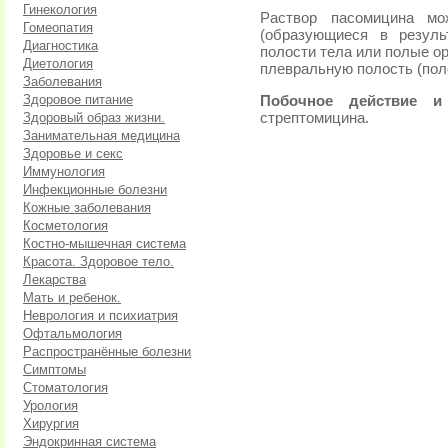
Гинекология
Раствор пасомицина м
Гомеопатия
(образующиеся в резуль
Диагностика
полости тела или полые о
Диетология
плевральную полость (поло
Заболевания
Здоровое питание
Побочное действие и 
Здоровый образ жизни.
стрептомицина.
Занимательная медицина
Здоровье и секс
Иммунология
Инфекционные болезни
Кожные заболевания
Косметология
Костно-мышечная система
Красота. Здоровое тело.
Лекарства
Мать и ребенок.
Неврология и психиатрия
Офтальмология
Распространённые болезни
Симптомы
Стоматология
Урология
Хирургия
Эндокринная система