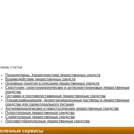
ожие статьи
Пенициллины. Характеристика лекарственных средств
Взаимодействие лекарственных средств
Основные понятия в описании лекарственных средств
Серотонин, серетонинергические и антисеретониновые лекарственные
средства
Гистамин и противогистаминные лекарственные средства
Плазмозамещающие, дезинтоксикационные растворы и лекарственные
средства для парентерального питания
Антигеморрагические и гемостатические лекарственные средства
Психотропные лекарственные средства
Слабительные лекарственные средства
Противотуберкулезные лекарственные средства
олезные сервисы