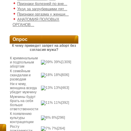
Признаки болезней по вне...
Уход за загрубевшими пят...
Признаки оргазма у женщи...
АНАТОМИЯ ПОЛОВЫХ
ОРГАНОВ...
Опрос
К чему приведет запрет на аборт без
согласия мужа?
К криминальным
39%
[1309]
и подпольным
абортам
К семейным
18%
[606]
скандалам и
разводам
Ни к чему,
13%
[463]
женщина всегда
убедит мужчину
Мужчины будут
брать на себя
11%
[392]
больше
ответственности
К появлению
8%
[296]
культуры
контрацепции
Росту
7%
[264]
рождаемости