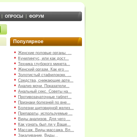
ОПРОСЫ
ФОРУМ
Популярное
Женские половые органы. ...
Кунилингус, или как дост...
Техника глубокого минета...
Женский оргазм. Как его ...
Золотистый стафилококк. ...
Средства, снижающие арте...
Анализ мочи. Показатели...
Анальный секс. Советы на...
Противозачаточные таблет...
Признаки болезней по вне...
Болезни щитовидной желез...
Препараты, используемые ...
Виды анализов. Для чего ...
Как узнать был ли у Ваше...
Массаж. Виды массажа. Вл...
Закаливание. Виды...