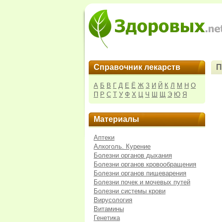
Справочник лекарств
П
А
Б
В
Г
Д
Е
Ё
Ж
З
И
Й
К
Л
М
Н
О
П
Р
С
Т
У
Ф
Х
Ц
Ч
Ш
Щ
Э
Ю
Я
Материалы
Аптеки
Алкоголь. Курение
Болезни органов дыхания
Болезни органов кровообращения
Болезни органов пищеварения
Болезни почек и мочевых путей
Болезни системы крови
Вирусология
Витамины
Генетика