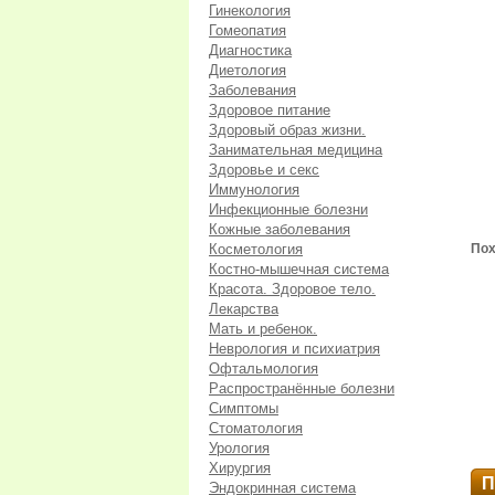
Гинекология
Гомеопатия
Диагностика
Диетология
Заболевания
Здоровое питание
Здоровый образ жизни.
Занимательная медицина
Здоровье и секс
Иммунология
Инфекционные болезни
Кожные заболевания
Косметология
Пох
Костно-мышечная система
Красота. Здоровое тело.
Лекарства
Мать и ребенок.
Неврология и психиатрия
Офтальмология
Распространённые болезни
Симптомы
Стоматология
Урология
Хирургия
П
Эндокринная система