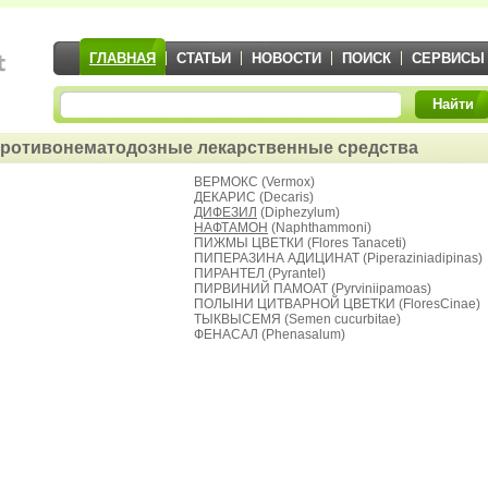
ГЛАВНАЯ
СТАТЬИ
НОВОСТИ
ПОИСК
СЕРВИСЫ
Найти
ротивонематодозные лекарственные средства
ВЕРМОКС (Vermox)
ДЕКАРИС (Decaris)
ДИФЕЗИЛ
(Diphezylum)
НАФТАМОН
(Naphthammoni)
ПИЖМЫ ЦВЕТКИ (Flores Tanaceti)
ПИПЕРАЗИНА АДИЦИНАТ (Piperaziniadipinas)
ПИРАНТЕЛ (Pyrantel)
ПИРВИНИЙ ПАМОАТ (Pyrviniipamoas)
ПОЛЫНИ ЦИТВАРНОЙ ЦВЕТКИ (FloresCinae)
ТЫКВЫСЕМЯ (Semen cucurbitae)
ФЕНАСАЛ (Phenasalum)