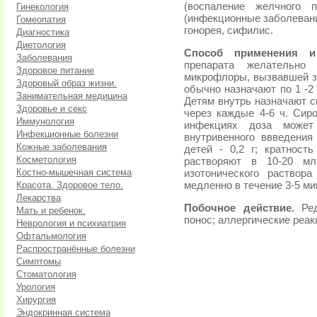
(воспаление желчного п
Гинекология
(инфекционные заболевани
Гомеопатия
гонорея, сифилис.
Диагностика
Диетология
Способ применения и
Заболевания
препарата желательно 
Здоровое питание
микрофлоры, вызвавшей з
Здоровый образ жизни.
обычно назначают по 1 -2
Занимательная медицина
Детям внутрь назначают си
Здоровье и секс
через каждые 4-6 ч. Сир
Иммунология
инфекциях доза может
Инфекционные болезни
внутривенного ввведения
Кожные заболевания
детей - 0,2 г; кратност
Косметология
растворяют в 10-20 м
Костно-мышечная система
изотонического раствор
Красота. Здоровое тело.
медленно в течение 3-5 ми
Лекарства
Побочное действие.
Ред
Мать и ребенок.
понос; аллергические реак
Неврология и психиатрия
Офтальмология
Распространённые болезни
Симптомы
Стоматология
Урология
Хирургия
Эндокринная система