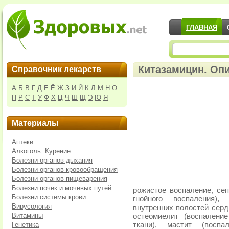
ГЛАВНАЯ
Китазамицин. Опи
Справочник лекарств
А
Б
В
Г
Д
Е
Ё
Ж
З
И
Й
К
Л
М
Н
О
П
Р
С
Т
У
Ф
Х
Ц
Ч
Ш
Щ
Э
Ю
Я
Материалы
Аптеки
Алкоголь. Курение
Болезни органов дыхания
Болезни органов кровообращения
Болезни органов пищеварения
Болезни почек и мочевых путей
рожистое воспаление, сеп
Болезни системы крови
гнойного воспаления)
Вирусология
внутренних полостей серд
Витамины
остеомиелит (воспалени
Генетика
ткани), мастит (воспа