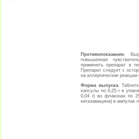
Противопоказания.
Выра
повышенная чувствител
применять препарат в п
Препарат следует с осто
на аллергические реакции 
Форма выпуска
. Таблет
капсулы по 0,25 г в упако
0,04 г) во флаконах по 2
китазамицина) в ампулах п